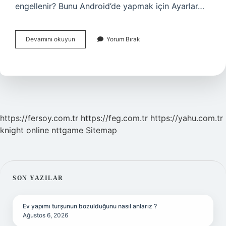
engellenir? Bunu Android’de yapmak için Ayarlar…
Telefonum
Devamını okuyun
Yorum Bırak
Izinsiz
Dinlenir
Mi
https://fersoy.com.tr
https://feg.com.tr
https://yahu.com.tr
knight online
nttgame
Sitemap
SIDEBAR
SON YAZILAR
Ev yapımı turşunun bozulduğunu nasıl anlarız ?
Ağustos 6, 2026