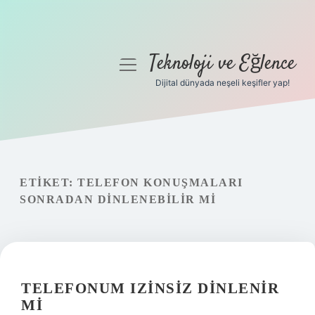
Teknoloji ve Eğlence
menüyü
aç
Dijital dünyada neşeli keşifler yap!
Anasayfa
Gizlilik Politikası
Yasal Uyarı
ETIKET:
TELEFON KONUŞMALARI
SONRADAN DINLENEBILIR MI
Hakkımızda
TELEFONUM IZINSIZ DINLENIR
MI