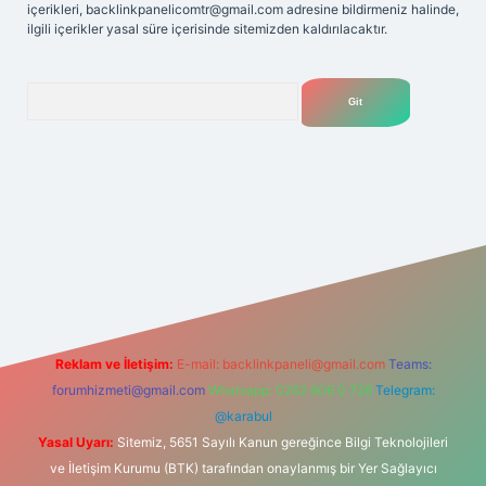
içerikleri,
backlinkpanelicomtr@gmail.com
adresine bildirmeniz halinde,
ilgili içerikler yasal süre içerisinde sitemizden kaldırılacaktır.
Arama
net
Reklam ve İletişim:
E-mail:
backlinkpaneli@gmail.com
Teams:
forumhizmeti@gmail.com
Whatsapp: 0262 606 0 726
Telegram:
@karabul
Yasal Uyarı:
Sitemiz, 5651 Sayılı Kanun gereğince Bilgi Teknolojileri
ve İletişim Kurumu (BTK) tarafından onaylanmış bir Yer Sağlayıcı