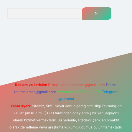
Arama
.net
Reklam ve İletişim:
E-mail:
backlinkpaneli@gmail.com
Teams:
forumhizmeti@gmail.com
Whatsapp: 0262 606 0 726
Telegram:
@karabul
Yasal Uyarı:
Sitemiz, 5651 Sayılı Kanun gereğince Bilgi Teknolojileri
ve İletişim Kurumu (BTK) tarafından onaylanmış bir Yer Sağlayıcı
olarak hizmet vermektedir. Bu nedenle, sitedeki içerikleri proaktif
olarak denetleme veya araştırma yükümlülüğümüz bulunmamaktadır.