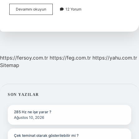
Terim
Devamını okuyun
12 Yorum
Ne
Demek
Matematik
5
Sınıf
https://fersoy.com.tr
https://feg.com.tr
https://yahu.com.tr
Sitemap
SIDEBAR
SON YAZILAR
285 Hz ne işe yarar ?
Ağustos 10, 2026
Çek teminat olarak gösterilebilir mi ?