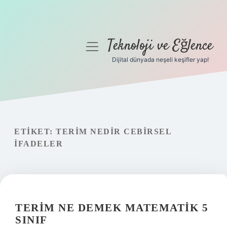
Teknoloji ve Eğlence
menüyü
aç
Dijital dünyada neşeli keşifler yap!
Anasayfa
Gizlilik Politikası
Yasal Uyarı
ETIKET:
TERIM NEDIR CEBIRSEL
IFADELER
Hakkımızda
TERIM NE DEMEK MATEMATIK 5
SINIF