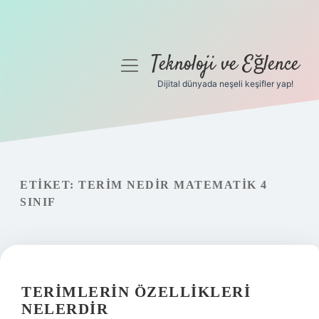
Teknoloji ve Eğlence
menüyü
aç
Dijital dünyada neşeli keşifler yap!
Anasayfa
Gizlilik Politikası
Yasal Uyarı
ETIKET:
TERIM NEDIR MATEMATIK 4
SINIF
Hakkımızda
TERIMLERIN ÖZELLIKLERI
NELERDIR