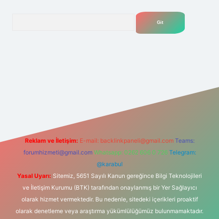
Arama
net
Reklam ve İletişim:
E-mail:
backlinkpaneli@gmail.com
Teams:
forumhizmeti@gmail.com
Whatsapp: 0262 606 0 726
Telegram:
@karabul
Yasal Uyarı:
Sitemiz, 5651 Sayılı Kanun gereğince Bilgi Teknolojileri
ve İletişim Kurumu (BTK) tarafından onaylanmış bir Yer Sağlayıcı
olarak hizmet vermektedir. Bu nedenle, sitedeki içerikleri proaktif
olarak denetleme veya araştırma yükümlülüğümüz bulunmamaktadır.