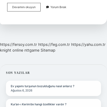
Terimlerin
Devamını okuyun
Yorum Bırak
Özellikleri
Nelerdir
https://fersoy.com.tr
https://feg.com.tr
https://yahu.com.tr
knight online
nttgame
Sitemap
SIDEBAR
SON YAZILAR
Ev yapımı turşunun bozulduğunu nasıl anlarız ?
Ağustos 6, 2026
Kur’an-ı Kerim’de hangi özellikler vardır ?