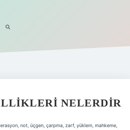
LLIKLERI NELERDIR
perasyon, not, üçgen, çarpma, zarf, yüklem, mahkeme,