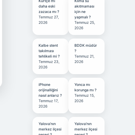
Kürtçe mi
Klima su
daha eski
akıtmaması
zazaca mı ?
için ne
Temmuz 27,
yapmalı ?
2026
Temmuz 25,
2026
Kalbe stent
BDDK müdür
takılması
?
tehlikeli mi ?
Temmuz 21,
Temmuz 23,
2026
2026
iPhone
Yonca mı
orijinalliğini
korunga mı ?
nasıl anlarız ?
Temmuz 15,
Temmuz 17,
2026
2026
Yalova’nın
Yalova’nın
merkez ilçesi
merkez ilçesi
neresi ?
neresi ?