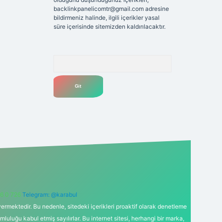
backlinkpanelicomtr@gmail.com
adresine
bildirmeniz halinde, ilgili içerikler yasal
süre içerisinde sitemizden kaldırılacaktır.
Arama
6 0 726
Telegram: @karabul
ermektedir. Bu nedenle, sitedeki içerikleri proaktif olarak denetleme
uğu kabul etmiş sayılırlar. Bu internet sitesi, herhangi bir marka,