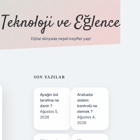
Teknoloji ve Eğlence
Dijital dünyada neşeli keşifler yap!
ilbetgir.net
SIDEBAR
SON YAZILAR
Ayağın üst
Arabada
tarafına ne
sistem
denir ?
kontrolü ne
Ağustos 5,
demek ?
2026
Ağustos 4,
2026