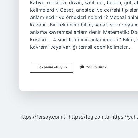
kafiye, mesnevi, divan, katılımcı, beden, gol, 
kelimelerdir. Ceset, anestezi ve cerrahi tıp ala
anlam nedir ve örnekleri nelerdir? Mecazi anla
kazanır. Bir kelimenin bilim, sanat, spor veya
anlama kavramsal anlam denir. Matematik: Doğa
kostüm… 4 sinif teriminin anlamı nedir? Bilim, sa
kavramı veya varlığı temsil eden kelimeler…
Terimlerin
Devamını okuyun
Yorum Bırak
Özellikleri
Nelerdir
https://fersoy.com.tr
https://feg.com.tr
https://yah