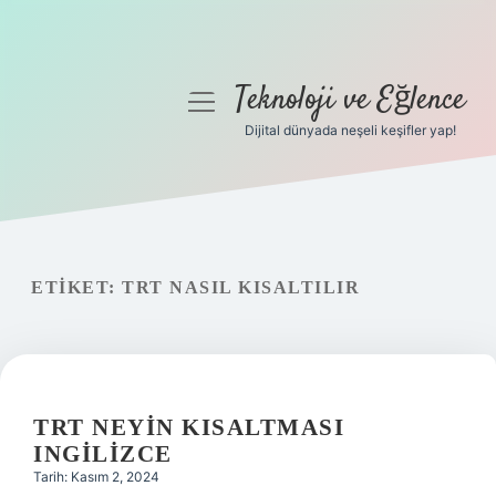
Teknoloji ve Eğlence
menüyü
aç
Dijital dünyada neşeli keşifler yap!
Anasayfa
Gizlilik Politikası
Yasal Uyarı
ETIKET:
TRT NASIL KISALTILIR
Hakkımızda
TRT NEYIN KISALTMASI
INGILIZCE
Tarih: Kasım 2, 2024