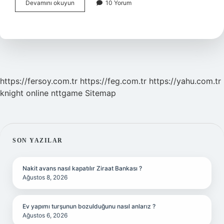
Trt
Devamını okuyun
10 Yorum
Neyin
Kısaltması
Ingilizce
https://fersoy.com.tr
https://feg.com.tr
https://yahu.com.tr
knight online
nttgame
Sitemap
SIDEBAR
SON YAZILAR
Nakit avans nasıl kapatılır Ziraat Bankası ?
Ağustos 8, 2026
Ev yapımı turşunun bozulduğunu nasıl anlarız ?
Ağustos 6, 2026