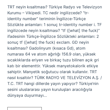
TRT neyin kısaltması? Türkiye Radyo ve Televizyon
Kurumu – Vikipedi. TC nedir ingilizcede? “tr-
identity number” teriminin İngilizce-Türkçe
Sözlükte anlamları: 1 sonuç tr-identity number i. TF
ingilizcede neyin kısaltması? “tf ([what] the fuck)”
ifadesinin Türkçe-İngilizce Sözlükteki anlamları: 2
sonuç tf ([what] the fuck) exclam. GD neyin
kısaltması? Gadolinyum (kısaca Gd), atom
numarası 64 ve atom ağırlığı 156.9 olan, yüksek
sıcaklıklarda eriyen ve birkaç tuzu bilinen açık gri
katı bir elementtir. Yüksek manyetokalorik etkiye
sahiptir. Manyetik soğutucu olarak kullanılır. TRT
nasıl kısaltılır? TÜRK RADYO VE TELEVİZYON A.Ş. /
T.C. TRT hangi dillerde yayın yapıyor? Türkiye’nin
sesini uluslararası yayın kuruluşları aracılığıyla
dünyaya duyurmayı…