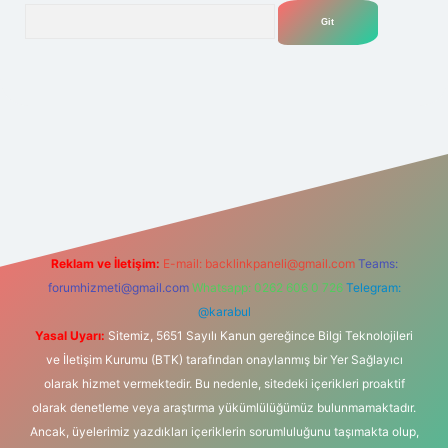
Arama
.net
Reklam ve İletişim:
E-mail:
backlinkpaneli@gmail.com
Teams:
forumhizmeti@gmail.com
Whatsapp: 0262 606 0 726
Telegram:
@karabul
Yasal Uyarı:
Sitemiz, 5651 Sayılı Kanun gereğince Bilgi Teknolojileri
ve İletişim Kurumu (BTK) tarafından onaylanmış bir Yer Sağlayıcı
olarak hizmet vermektedir. Bu nedenle, sitedeki içerikleri proaktif
olarak denetleme veya araştırma yükümlülüğümüz bulunmamaktadır.
Ancak, üyelerimiz yazdıkları içeriklerin sorumluluğunu taşımakta olup,