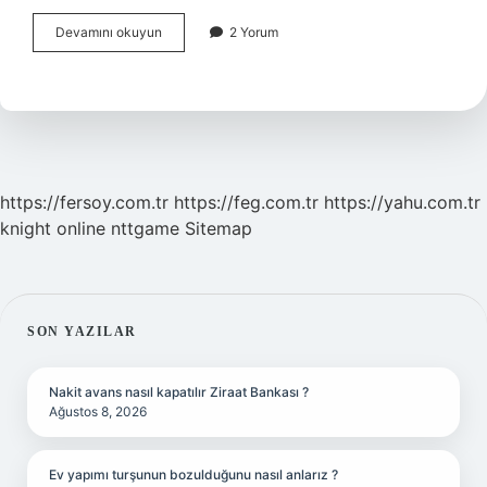
Vazgeçmek
Devamını okuyun
2 Yorum
Birleşik
Kelime
Mi
https://fersoy.com.tr
https://feg.com.tr
https://yahu.com.tr
knight online
nttgame
Sitemap
SIDEBAR
SON YAZILAR
Nakit avans nasıl kapatılır Ziraat Bankası ?
Ağustos 8, 2026
Ev yapımı turşunun bozulduğunu nasıl anlarız ?