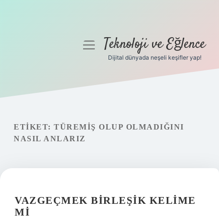
Teknoloji ve Eğlence
menüyü
aç
Dijital dünyada neşeli keşifler yap!
Anasayfa
Gizlilik Politikası
Yasal Uyarı
ETIKET:
TÜREMIŞ OLUP OLMADIĞINI
NASIL ANLARIZ
Hakkımızda
VAZGEÇMEK BIRLEŞIK KELIME
MI