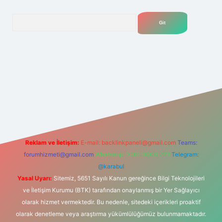
Arama
.net
Reklam ve İletişim:
E-mail:
backlinkpaneli@gmail.com
Teams:
forumhizmeti@gmail.com
Whatsapp: 0262 606 0 726
Telegram:
@karabul
Yasal Uyarı:
Sitemiz, 5651 Sayılı Kanun gereğince Bilgi Teknolojileri
ve İletişim Kurumu (BTK) tarafından onaylanmış bir Yer Sağlayıcı
olarak hizmet vermektedir. Bu nedenle, sitedeki içerikleri proaktif
olarak denetleme veya araştırma yükümlülüğümüz bulunmamaktadır.