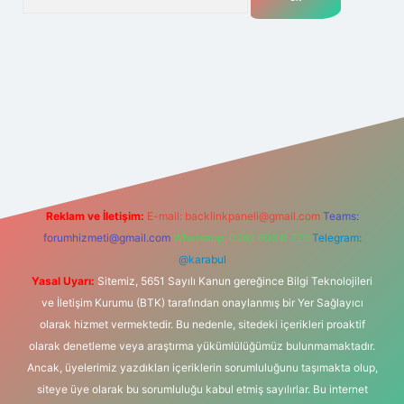
.net
Reklam ve İletişim:
E-mail:
backlinkpaneli@gmail.com
Teams:
forumhizmeti@gmail.com
Whatsapp: 0262 606 0 726
Telegram:
@karabul
Yasal Uyarı:
Sitemiz, 5651 Sayılı Kanun gereğince Bilgi Teknolojileri
ve İletişim Kurumu (BTK) tarafından onaylanmış bir Yer Sağlayıcı
olarak hizmet vermektedir. Bu nedenle, sitedeki içerikleri proaktif
olarak denetleme veya araştırma yükümlülüğümüz bulunmamaktadır.
Ancak, üyelerimiz yazdıkları içeriklerin sorumluluğunu taşımakta olup,
siteye üye olarak bu sorumluluğu kabul etmiş sayılırlar. Bu internet