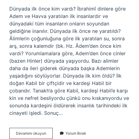
Dünyada ilk önce kim vardı? İbrahimî dinlere göre
Adem ve Havva yaratılan ilk insanlardır ve
dünyadaki tüm insanların onların soyundan
geldiğine inanılır. Dünyada ilk önce ne yaratıldı?
Âlimlerin çoğunluğuna göre ilk yaratılan su, sonra
arş, sonra kalemdir (bk. Hz. Âdem’den önce kim
vardı? Yorumlamalara göre, Adem’den önce cinler
(bazen Hinler) dünyada yaşıyordu. Bazı alimler
daha da ileri giderek dünyada başka Ademlerin
yaşadığını söylüyorlar. Dünyada ilk kim öldü? İlk
doğan Kabil bir çiftçidir ve kardeşi Habil bir
çobandır. Tanakh’a göre Kabil, kardeşi Habil’e karşı
kin ve nefret besliyordu çünkü onu kıskanıyordu ve
sonunda kardeşini öldürerek insanlık tarihindeki ilk
cinayeti işledi. Sonuç…
Dünyada
Devamını okuyun
Yorum Bırak
Bizden