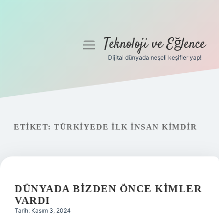
Teknoloji ve Eğlence
menüyü
aç
Dijital dünyada neşeli keşifler yap!
Anasayfa
Gizlilik Politikası
Yasal Uyarı
ETIKET:
TÜRKIYEDE ILK INSAN KIMDIR
Hakkımızda
DÜNYADA BIZDEN ÖNCE KIMLER
VARDI
Tarih: Kasım 3, 2024