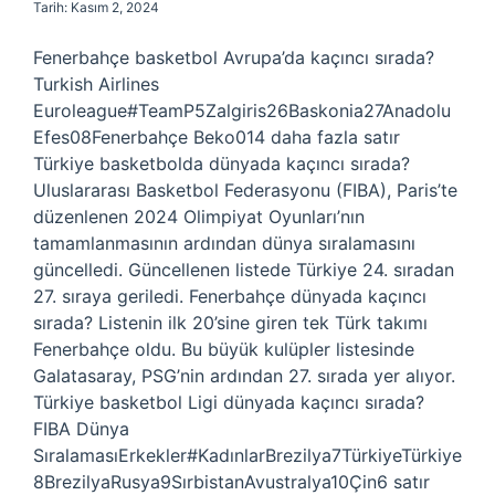
Tarih: Kasım 2, 2024
Fenerbahçe basketbol Avrupa’da kaçıncı sırada?
Turkish Airlines
Euroleague#TeamP5Zalgiris26Baskonia27Anadolu
Efes08Fenerbahçe Beko014 daha fazla satır
Türkiye basketbolda dünyada kaçıncı sırada?
Uluslararası Basketbol Federasyonu (FIBA), Paris’te
düzenlenen 2024 Olimpiyat Oyunları’nın
tamamlanmasının ardından dünya sıralamasını
güncelledi. Güncellenen listede Türkiye 24. sıradan
27. sıraya geriledi. Fenerbahçe dünyada kaçıncı
sırada? Listenin ilk 20’sine giren tek Türk takımı
Fenerbahçe oldu. Bu büyük kulüpler listesinde
Galatasaray, PSG’nin ardından 27. sırada yer alıyor.
Türkiye basketbol Ligi dünyada kaçıncı sırada?
FIBA Dünya
SıralamasıErkekler#KadınlarBrezilya7TürkiyeTürkiye
8BrezilyaRusya9SırbistanAvustralya10Çin6 satır