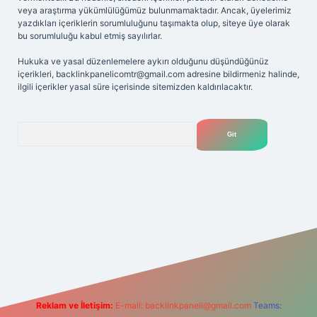
veya araştırma yükümlülüğümüz bulunmamaktadır. Ancak, üyelerimiz
yazdıkları içeriklerin sorumluluğunu taşımakta olup, siteye üye olarak
bu sorumluluğu kabul etmiş sayılırlar.
Hukuka ve yasal düzenlemelere aykırı olduğunu düşündüğünüz
içerikleri,
backlinkpanelicomtr@gmail.com
adresine bildirmeniz halinde,
ilgili içerikler yasal süre içerisinde sitemizden kaldırılacaktır.
Arama
net
Reklam ve İletişim:
E-mail:
backlinkpaneli@gmail.com
Teams: