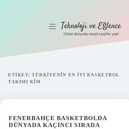
Teknoloji ve Eğlence
menüyü
aç
Dijital dünyada neşeli keşifler yap!
Anasayfa
Gizlilik Politikası
Yasal Uyarı
ETIKET:
TÜRKIYENIN EN IYI BASKETBOL
TAKIMI KIM
Hakkımızda
FENERBAHÇE BASKETBOLDA
DÜNYADA KAÇINCI SIRADA