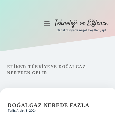
Teknoloji ve Eğlence
menüyü
aç
Dijital dünyada neşeli keşifler yap!
Anasayfa
Gizlilik Politikası
Yasal Uyarı
ETIKET:
TÜRKIYEYE DOĞALGAZ
NEREDEN GELIR
Hakkımızda
DOĞALGAZ NEREDE FAZLA
Tarih: Aralık 3, 2024