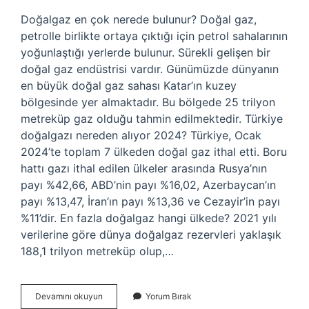
Doğalgaz en çok nerede bulunur? Doğal gaz,
petrolle birlikte ortaya çıktığı için petrol sahalarının
yoğunlaştığı yerlerde bulunur. Sürekli gelişen bir
doğal gaz endüstrisi vardır. Günümüzde dünyanın
en büyük doğal gaz sahası Katar’ın kuzey
bölgesinde yer almaktadır. Bu bölgede 25 trilyon
metreküp gaz olduğu tahmin edilmektedir. Türkiye
doğalgazı nereden alıyor 2024? Türkiye, Ocak
2024’te toplam 7 ülkeden doğal gaz ithal etti. Boru
hattı gazı ithal edilen ülkeler arasında Rusya’nın
payı %42,66, ABD’nin payı %16,02, Azerbaycan’ın
payı %13,47, İran’ın payı %13,36 ve Cezayir’in payı
%11’dir. En fazla doğalgaz hangi ülkede? 2021 yılı
verilerine göre dünya doğalgaz rezervleri yaklaşık
188,1 trilyon metreküp olup,…
Doğalgaz
Devamını okuyun
Yorum Bırak
Nerede