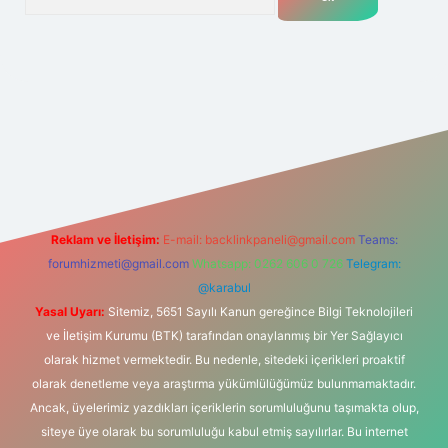
net
Reklam ve İletişim:
E-mail:
backlinkpaneli@gmail.com
Teams:
forumhizmeti@gmail.com
Whatsapp: 0262 606 0 726
Telegram:
@karabul
Yasal Uyarı:
Sitemiz, 5651 Sayılı Kanun gereğince Bilgi Teknolojileri
ve İletişim Kurumu (BTK) tarafından onaylanmış bir Yer Sağlayıcı
olarak hizmet vermektedir. Bu nedenle, sitedeki içerikleri proaktif
olarak denetleme veya araştırma yükümlülüğümüz bulunmamaktadır.
Ancak, üyelerimiz yazdıkları içeriklerin sorumluluğunu taşımakta olup,
siteye üye olarak bu sorumluluğu kabul etmiş sayılırlar. Bu internet