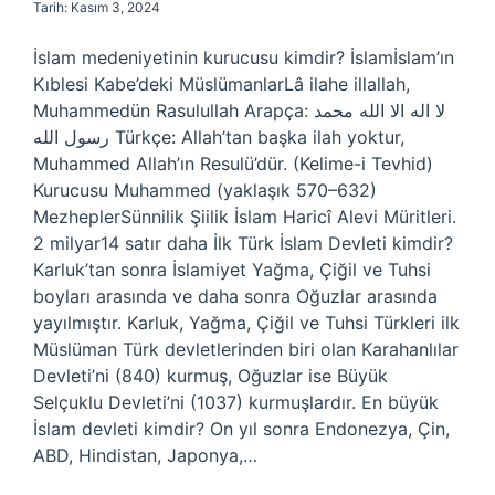
Tarih: Kasım 3, 2024
İslam medeniyetinin kurucusu kimdir? İslamİslam’ın
Kıblesi Kabe’deki MüslümanlarLâ ilahe illallah,
Muhammedün Rasulullah Arapça: لا اله الا الله محمد
رسول الله Türkçe: Allah’tan başka ilah yoktur,
Muhammed Allah’ın Resulü’dür. (Kelime-i Tevhid)
Kurucusu Muhammed (yaklaşık 570–632)
MezheplerSünnilik Şiilik İslam Haricî Alevi Müritleri.
2 milyar14 satır daha İlk Türk İslam Devleti kimdir?
Karluk’tan sonra İslamiyet Yağma, Çiğil ve Tuhsi
boyları arasında ve daha sonra Oğuzlar arasında
yayılmıştır. Karluk, Yağma, Çiğil ve Tuhsi Türkleri ilk
Müslüman Türk devletlerinden biri olan Karahanlılar
Devleti’ni (840) kurmuş, Oğuzlar ise Büyük
Selçuklu Devleti’ni (1037) kurmuşlardır. En büyük
İslam devleti kimdir? On yıl sonra Endonezya, Çin,
ABD, Hindistan, Japonya,…