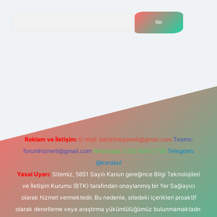
Arama
net
Reklam ve İletişim:
E-mail:
backlinkpaneli@gmail.com
Teams:
forumhizmeti@gmail.com
Whatsapp: 0262 606 0 726
Telegram:
@karabul
Yasal Uyarı:
Sitemiz, 5651 Sayılı Kanun gereğince Bilgi Teknolojileri
ve İletişim Kurumu (BTK) tarafından onaylanmış bir Yer Sağlayıcı
olarak hizmet vermektedir. Bu nedenle, sitedeki içerikleri proaktif
olarak denetleme veya araştırma yükümlülüğümüz bulunmamaktadır.