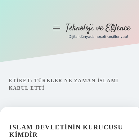
Teknoloji ve Eğlence
menüyü
aç
Dijital dünyada neşeli keşifler yap!
Anasayfa
Gizlilik Politikası
Yasal Uyarı
ETIKET:
TÜRKLER NE ZAMAN İSLAMI
KABUL ETTI
Hakkımızda
ISLAM DEVLETININ KURUCUSU
KIMDIR