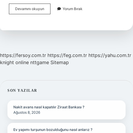
Islam
Devamını okuyun
Yorum Bırak
Devletinin
Kurucusu
Kimdir
https://fersoy.com.tr
https://feg.com.tr
https://yahu.com.tr
knight online
nttgame
Sitemap
SIDEBAR
SON YAZILAR
Nakit avans nasıl kapatılır Ziraat Bankası ?
Ağustos 8, 2026
Ev yapımı turşunun bozulduğunu nasıl anlarız ?