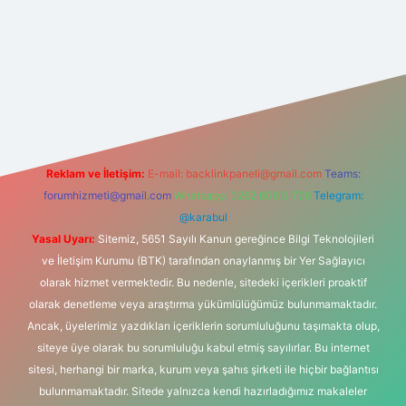
gir.net
Reklam ve İletişim:
E-mail:
backlinkpaneli@gmail.com
Teams:
forumhizmeti@gmail.com
Whatsapp: 0262 606 0 726
Telegram:
@karabul
Yasal Uyarı:
Sitemiz, 5651 Sayılı Kanun gereğince Bilgi Teknolojileri
ve İletişim Kurumu (BTK) tarafından onaylanmış bir Yer Sağlayıcı
olarak hizmet vermektedir. Bu nedenle, sitedeki içerikleri proaktif
olarak denetleme veya araştırma yükümlülüğümüz bulunmamaktadır.
Ancak, üyelerimiz yazdıkları içeriklerin sorumluluğunu taşımakta olup,
siteye üye olarak bu sorumluluğu kabul etmiş sayılırlar. Bu internet
sitesi, herhangi bir marka, kurum veya şahıs şirketi ile hiçbir bağlantısı
bulunmamaktadır. Sitede yalnızca kendi hazırladığımız makaleler