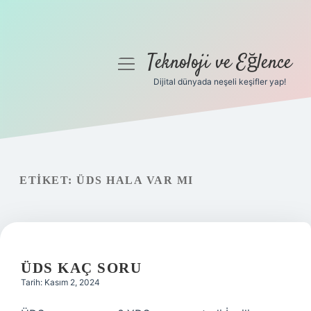
Teknoloji ve Eğlence
menüyü
aç
Dijital dünyada neşeli keşifler yap!
Anasayfa
Gizlilik Politikası
Yasal Uyarı
ETIKET:
ÜDS HALA VAR MI
Hakkımızda
ÜDS KAÇ SORU
Tarih: Kasım 2, 2024