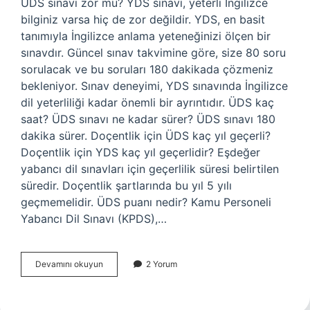
ÜDS sınavı zor mu? YDS sınavı, yeterli İngilizce
bilginiz varsa hiç de zor değildir. YDS, en basit
tanımıyla İngilizce anlama yeteneğinizi ölçen bir
sınavdır. Güncel sınav takvimine göre, size 80 soru
sorulacak ve bu soruları 180 dakikada çözmeniz
bekleniyor. Sınav deneyimi, YDS sınavında İngilizce
dil yeterliliği kadar önemli bir ayrıntıdır. ÜDS kaç
saat? ÜDS sınavı ne kadar sürer? ÜDS sınavı 180
dakika sürer. Doçentlik için ÜDS kaç yıl geçerli?
Doçentlik için YDS kaç yıl geçerlidir? Eşdeğer
yabancı dil sınavları için geçerlilik süresi belirtilen
süredir. Doçentlik şartlarında bu yıl 5 yılı
geçmemelidir. ÜDS puanı nedir? Kamu Personeli
Yabancı Dil Sınavı (KPDS),…
Üds
Devamını okuyun
2 Yorum
Kaç
Soru