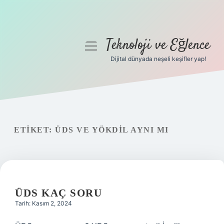
Teknoloji ve Eğlence
menüyü
aç
Dijital dünyada neşeli keşifler yap!
Anasayfa
Gizlilik Politikası
Yasal Uyarı
ETIKET:
ÜDS VE YÖKDİL AYNI MI
Hakkımızda
ÜDS KAÇ SORU
Tarih: Kasım 2, 2024