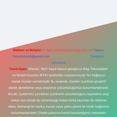
net
Reklam ve İletişim:
E-mail:
backlinkpaneli@gmail.com
Teams:
forumhizmeti@gmail.com
Whatsapp: 0262 606 0 726
Telegram:
@karabul
Yasal Uyarı:
Sitemiz, 5651 Sayılı Kanun gereğince Bilgi Teknolojileri
ve İletişim Kurumu (BTK) tarafından onaylanmış bir Yer Sağlayıcı
olarak hizmet vermektedir. Bu nedenle, sitedeki içerikleri proaktif
olarak denetleme veya araştırma yükümlülüğümüz bulunmamaktadır.
Ancak, üyelerimiz yazdıkları içeriklerin sorumluluğunu taşımakta olup,
siteye üye olarak bu sorumluluğu kabul etmiş sayılırlar. Bu internet
sitesi, herhangi bir marka, kurum veya şahıs şirketi ile hiçbir bağlantısı
bulunmamaktadır. Sitede yalnızca kendi hazırladığımız makaleler