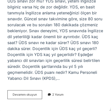
ÜDS sınavı zor mu? YDS sınavı, yeterli İngilizce
bilginiz varsa hiç de zor değildir. YDS, en basit
tanımıyla İngilizce anlama yeteneğinizi ölçen bir
sınavdır. Güncel sınav takvimine göre, size 80 soru
sorulacak ve bu soruları 180 dakikada çözmeniz
bekleniyor. Sınav deneyimi, YDS sınavında İngilizce
dil yeterliliği kadar önemli bir ayrıntıdır. ÜDS kaç
saat? ÜDS sınavı ne kadar sürer? ÜDS sınavı 180
dakika sürer. Doçentlik için ÜDS kaç yıl geçerli?
Doçentlik için YDS kaç yıl geçerlidir? Eşdeğer
yabancı dil sınavları için geçerlilik süresi belirtilen
süredir. Doçentlik şartlarında bu yıl 5 yılı
geçmemelidir. ÜDS puanı nedir? Kamu Personeli
Yabancı Dil Sınavı (KPDS),…
Üds
Devamını okuyun
2 Yorum
Kaç
Soru