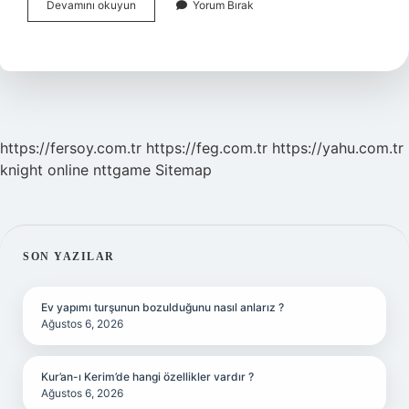
San
Devamını okuyun
Yorum Bırak
Pietro
Bazilikası
Ücretli
Mi
https://fersoy.com.tr
https://feg.com.tr
https://yahu.com.tr
knight online
nttgame
Sitemap
SIDEBAR
SON YAZILAR
Ev yapımı turşunun bozulduğunu nasıl anlarız ?
Ağustos 6, 2026
Kur’an-ı Kerim’de hangi özellikler vardır ?
Ağustos 6, 2026