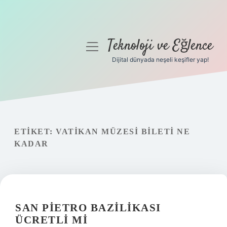
Teknoloji ve Eğlence
menüyü
aç
Dijital dünyada neşeli keşifler yap!
Anasayfa
Gizlilik Politikası
Yasal Uyarı
ETIKET:
VATIKAN MÜZESI BILETI NE
KADAR
Hakkımızda
SAN PIETRO BAZILIKASI
ÜCRETLI MI