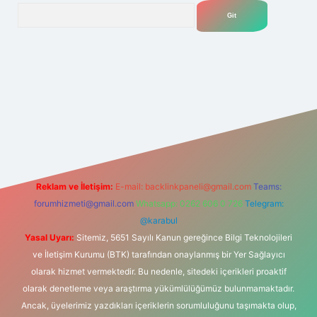
Arama
net
Reklam ve İletişim:
E-mail:
backlinkpaneli@gmail.com
Teams:
forumhizmeti@gmail.com
Whatsapp: 0262 606 0 726
Telegram:
@karabul
Yasal Uyarı:
Sitemiz, 5651 Sayılı Kanun gereğince Bilgi Teknolojileri
ve İletişim Kurumu (BTK) tarafından onaylanmış bir Yer Sağlayıcı
olarak hizmet vermektedir. Bu nedenle, sitedeki içerikleri proaktif
olarak denetleme veya araştırma yükümlülüğümüz bulunmamaktadır.
Ancak, üyelerimiz yazdıkları içeriklerin sorumluluğunu taşımakta olup,