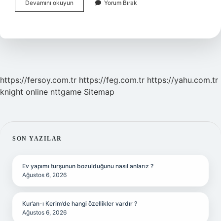
Paspas
Devamını okuyun
Yorum Bırak
Ne
Işe
Yarar
https://fersoy.com.tr
https://feg.com.tr
https://yahu.com.tr
knight online
nttgame
Sitemap
SIDEBAR
SON YAZILAR
Ev yapımı turşunun bozulduğunu nasıl anlarız ?
Ağustos 6, 2026
Kur’an-ı Kerim’de hangi özellikler vardır ?
Ağustos 6, 2026