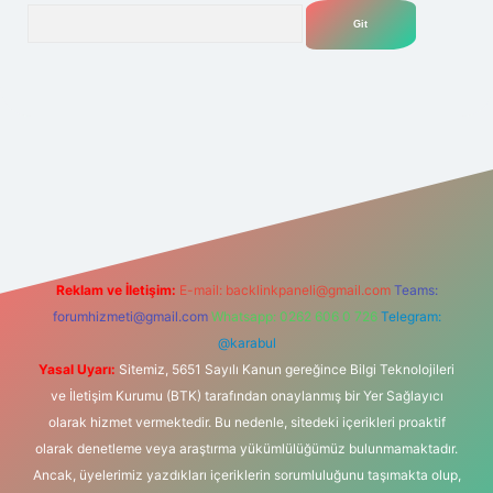
Arama
betgir.net
Reklam ve İletişim:
E-mail:
backlinkpaneli@gmail.com
Teams:
forumhizmeti@gmail.com
Whatsapp: 0262 606 0 726
Telegram:
@karabul
Yasal Uyarı:
Sitemiz, 5651 Sayılı Kanun gereğince Bilgi Teknolojileri
ve İletişim Kurumu (BTK) tarafından onaylanmış bir Yer Sağlayıcı
olarak hizmet vermektedir. Bu nedenle, sitedeki içerikleri proaktif
olarak denetleme veya araştırma yükümlülüğümüz bulunmamaktadır.
Ancak, üyelerimiz yazdıkları içeriklerin sorumluluğunu taşımakta olup,