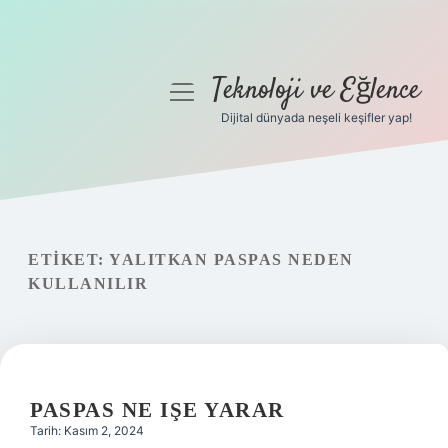
Teknoloji ve Eğlence
menüyü
aç
Dijital dünyada neşeli keşifler yap!
Anasayfa
Gizlilik Politikası
Yasal Uyarı
ETIKET:
YALITKAN PASPAS NEDEN
KULLANILIR
Hakkımızda
PASPAS NE IŞE YARAR
Tarih: Kasım 2, 2024