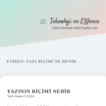
Teknoloji ve Eğlence
menüyü
aç
Dijital dünyada neşeli keşifler yap!
Anasayfa
Gizlilik Politikası
Yasal Uyarı
ETIKET:
YAZI BIÇIMI NE DENIR
Hakkımızda
YAZININ BIÇIMI NEDIR
Tarih: Kasım 2, 2024