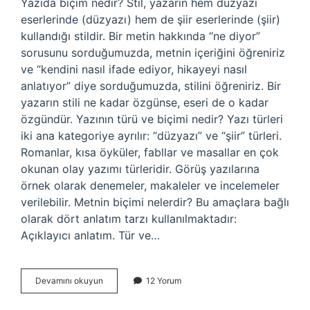
Yazıda biçim nedir? Stil, yazarın hem düzyazı
eserlerinde (düzyazı) hem de şiir eserlerinde (şiir)
kullandığı stildir. Bir metin hakkında “ne diyor”
sorusunu sorduğumuzda, metnin içeriğini öğreniriz
ve “kendini nasıl ifade ediyor, hikayeyi nasıl
anlatıyor” diye sorduğumuzda, stilini öğreniriz. Bir
yazarın stili ne kadar özgünse, eseri de o kadar
özgündür. Yazının türü ve biçimi nedir? Yazı türleri
iki ana kategoriye ayrılır: “düzyazı” ve “şiir” türleri.
Romanlar, kısa öyküler, fabllar ve masallar en çok
okunan olay yazımı türleridir. Görüş yazılarına
örnek olarak denemeler, makaleler ve incelemeler
verilebilir. Metnin biçimi nelerdir? Bu amaçlara bağlı
olarak dört anlatım tarzı kullanılmaktadır:
Açıklayıcı anlatım. Tür ve…
Yazının
Devamını okuyun
12 Yorum
Biçimi
Nedir