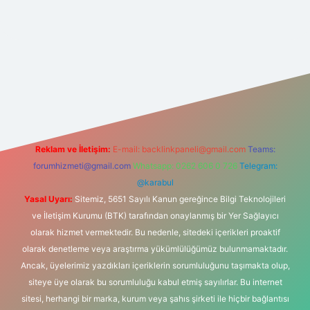
.net
Reklam ve İletişim:
E-mail:
backlinkpaneli@gmail.com
Teams:
forumhizmeti@gmail.com
Whatsapp: 0262 606 0 726
Telegram:
@karabul
Yasal Uyarı:
Sitemiz, 5651 Sayılı Kanun gereğince Bilgi Teknolojileri
ve İletişim Kurumu (BTK) tarafından onaylanmış bir Yer Sağlayıcı
olarak hizmet vermektedir. Bu nedenle, sitedeki içerikleri proaktif
olarak denetleme veya araştırma yükümlülüğümüz bulunmamaktadır.
Ancak, üyelerimiz yazdıkları içeriklerin sorumluluğunu taşımakta olup,
siteye üye olarak bu sorumluluğu kabul etmiş sayılırlar. Bu internet
sitesi, herhangi bir marka, kurum veya şahıs şirketi ile hiçbir bağlantısı