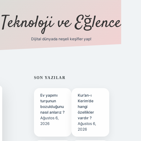
Teknoloji ve Eğlence
Dijital dünyada neşeli keşifler yap!
ilbetgir.net
SIDEBAR
SON YAZILAR
Ev yapımı
Kur’an-ı
turşunun
Kerim’de
bozulduğunu
hangi
nasıl anlarız ?
özellikler
Ağustos 6,
vardır ?
2026
Ağustos 6,
2026