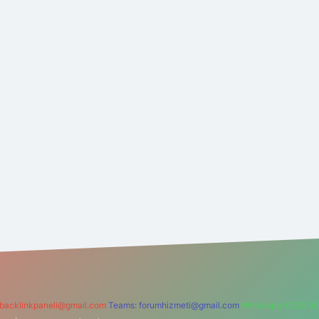
backlinkpaneli@gmail.com
Teams:
forumhizmeti@gmail.com
Whatsapp: 0262 60