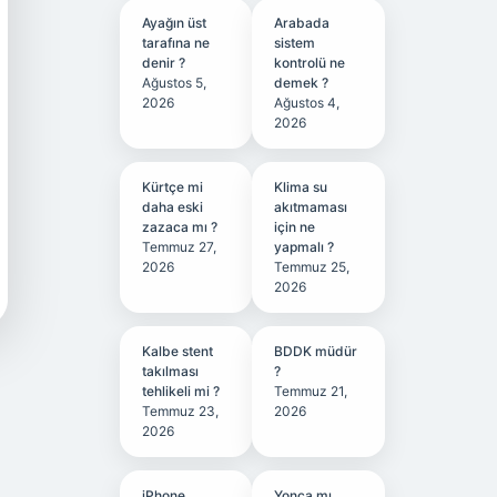
Ayağın üst
Arabada
tarafına ne
sistem
denir ?
kontrolü ne
Ağustos 5,
demek ?
2026
Ağustos 4,
2026
Kürtçe mi
Klima su
daha eski
akıtmaması
zazaca mı ?
için ne
Temmuz 27,
yapmalı ?
2026
Temmuz 25,
2026
Kalbe stent
BDDK müdür
takılması
?
tehlikeli mi ?
Temmuz 21,
Temmuz 23,
2026
2026
iPhone
Yonca mı