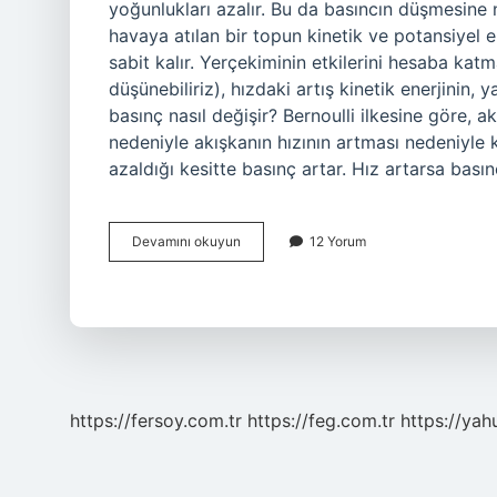
yoğunlukları azalır. Bu da basıncın düşmesine 
havaya atılan bir topun kinetik ve potansiyel en
sabit kalır. Yerçekiminin etkilerini hesaba ka
düşünebiliriz), hızdaki artış kinetik enerjinin,
basınç nasıl değişir? Bernoulli ilkesine göre, akış
nedeniyle akışkanın hızının artması nedeniyle k
azaldığı kesitte basınç artar. Hız artarsa basın
Hız
Devamını okuyun
12 Yorum
Arttıkça
Basınç
Neden
Düşer
https://fersoy.com.tr
https://feg.com.tr
https://yah