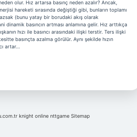
neden olur. Hız artarsa basınç neden azalır? Ancak,
erjisi hareketi sırasında değiştiği gibi, bunların toplamı
tmazsak (bunu yatay bir borudaki akış olarak
 yani dinamik basıncın artması anlamına gelir. Hız arttıkça
kanın hızı ile basıncı arasındaki ilişki terstir. Ters ilişki
esitte basınçta azalma görülür. Aynı şekilde hızın
cı artar…
u.com.tr
knight online
nttgame
Sitemap