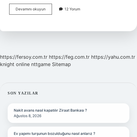
Başka
Devamını okuyun
12 Yorum
Bir
Ülkede
Yaşamak
Size
Neler
Kazandırır
https://fersoy.com.tr
https://feg.com.tr
https://yahu.com.tr
knight online
nttgame
Sitemap
SIDEBAR
SON YAZILAR
Nakit avans nasıl kapatılır Ziraat Bankası ?
Ağustos 8, 2026
Ev yapımı turşunun bozulduğunu nasıl anlarız ?