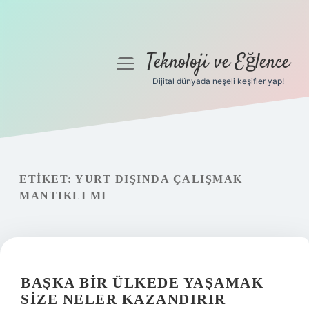
Teknoloji ve Eğlence
menüyü
aç
Dijital dünyada neşeli keşifler yap!
Anasayfa
Gizlilik Politikası
Yasal Uyarı
ETIKET:
YURT DIŞINDA ÇALIŞMAK
MANTIKLI MI
Hakkımızda
BAŞKA BIR ÜLKEDE YAŞAMAK
SIZE NELER KAZANDIRIR