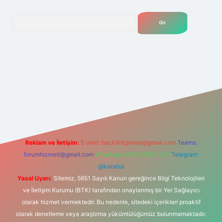
Arama
.net
Reklam ve İletişim:
E-mail:
backlinkpaneli@gmail.com
Teams:
forumhizmeti@gmail.com
Whatsapp: 0262 606 0 726
Telegram:
@karabul
Yasal Uyarı:
Sitemiz, 5651 Sayılı Kanun gereğince Bilgi Teknolojileri
ve İletişim Kurumu (BTK) tarafından onaylanmış bir Yer Sağlayıcı
olarak hizmet vermektedir. Bu nedenle, sitedeki içerikleri proaktif
olarak denetleme veya araştırma yükümlülüğümüz bulunmamaktadır.