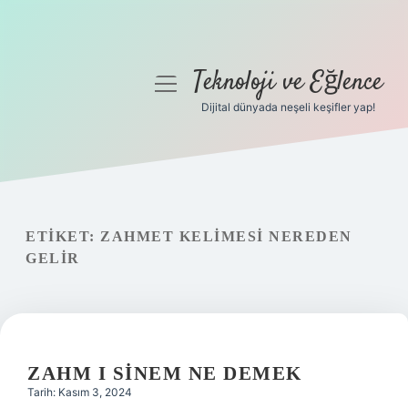
Teknoloji ve Eğlence
menüyü
aç
Dijital dünyada neşeli keşifler yap!
Anasayfa
Gizlilik Politikası
Yasal Uyarı
ETIKET:
ZAHMET KELIMESI NEREDEN
GELIR
Hakkımızda
ZAHM I SINEM NE DEMEK
Tarih: Kasım 3, 2024