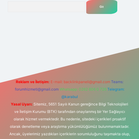
Arama
r.net
Reklam ve İletişim:
E-mail:
backlinkpaneli@gmail.com
Teams:
forumhizmeti@gmail.com
Whatsapp: 0262 606 0 726
Telegram:
@karabul
Yasal Uyarı:
Sitemiz, 5651 Sayılı Kanun gereğince Bilgi Teknolojileri
ve İletişim Kurumu (BTK) tarafından onaylanmış bir Yer Sağlayıcı
olarak hizmet vermektedir. Bu nedenle, sitedeki içerikleri proaktif
olarak denetleme veya araştırma yükümlülüğümüz bulunmamaktadır.
Ancak, üyelerimiz yazdıkları içeriklerin sorumluluğunu taşımakta olup,