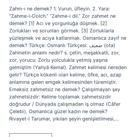
Zahm-ı ne demek? 1. Vurun, üfleyin. 2. Yara:
“Zahme-i-Dolch.” “Zahme-i dil.” Zor zahmet ne
demek? [1] Acı ve yorgunluğa düşmek. [2]
Zorlukları ve sorunları görmek. [3] Zorluklarla
yüzleşmek ve acıya katlanmak. Osmanlıca zayıf ne
demek? Türkçe: Osmanlı Türkçesi: ضعيف‎ (ota)
Zahmetin anlamı nedir? s. çetin, meşakkatli, zor,
zor, yorucu: Zorlu yolculukla yetmiş yaşına
gelmiştim (Yahyâ Kemal). Zahmet kelimesi nereden
gelir? Türkçe kökenli olan kelime, öfke, acı, azap
anlamına gelen emgek kelimesinden türemiştir.
Emeksiz zahmetsiz ne demek? Çalışılmayan şey
zahmetsizdir: Kelime toplamak zahmetsizdir
doğrudur / Dünyada çalışmadan iş olmaz (Câfer
Çelebi). Osmanlıca güzel kadın ne demek?
Rivayet-i Tarumar, yıkılan şeyin genişletilmesi,…