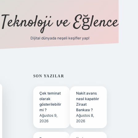
Teknoloji ve Eğlence
Dijital dünyada neşeli keşifler yap!
ilbetgir.net
SIDEBAR
SON YAZILAR
Çek teminat
Nakit avans
olarak
nasıl kapatılır
gösterilebilir
Ziraat
mi ?
Bankası ?
Ağustos 9,
Ağustos 8,
2026
2026