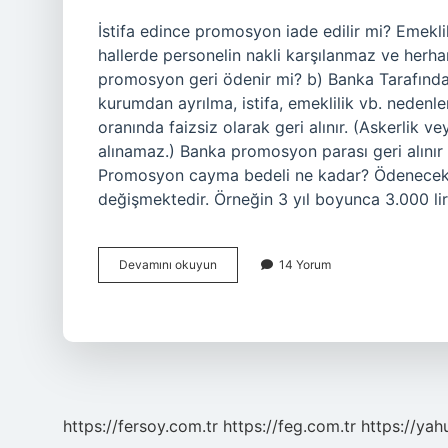
İstifa edince promosyon iade edilir mi? Emeklili
hallerde personelin nakli karşılanmaz ve herhan
promosyon geri ödenir mi? b) Banka Tarafında
kurumdan ayrılma, istifa, emeklilik vb. nedenle
oranında faizsiz olarak geri alınır. (Askerlik ve
alınamaz.) Banka promosyon parası geri alını
Promosyon cayma bedeli ne kadar? Ödenecek 
değişmektedir. Örneğin 3 yıl boyunca 3.000 lir
Istifa
Devamını okuyun
14 Yorum
Edince
Banka
Promosyonu
Iade
Edilir
Mi
https://fersoy.com.tr
https://feg.com.tr
https://yah