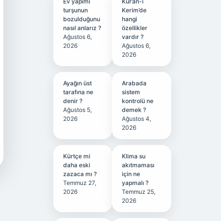
Ev yapımı
Kur’an-ı
turşunun
Kerim’de
bozulduğunu
hangi
nasıl anlarız ?
özellikler
Ağustos 6,
vardır ?
2026
Ağustos 6,
2026
Ayağın üst
Arabada
tarafına ne
sistem
denir ?
kontrolü ne
Ağustos 5,
demek ?
2026
Ağustos 4,
2026
Kürtçe mi
Klima su
daha eski
akıtmaması
zazaca mı ?
için ne
Temmuz 27,
yapmalı ?
2026
Temmuz 25,
2026