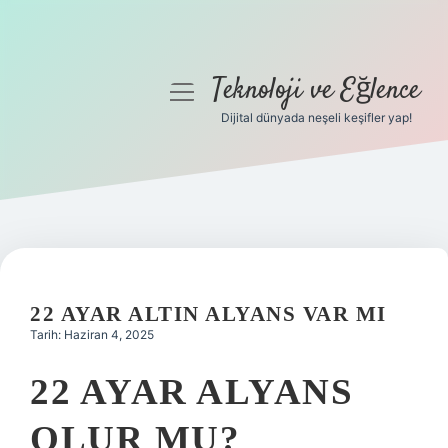
Teknoloji ve Eğlence
menüyü
aç
Dijital dünyada neşeli keşifler yap!
Anasayfa
Gizlilik Politikası
Yasal Uyarı
Hakkımızda
22 AYAR ALTIN ALYANS VAR MI
Tarih: Haziran 4, 2025
22 AYAR ALYANS
OLUR MU?