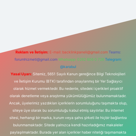
net
Reklam ve İletişim:
E-mail:
backlinkpaneli@gmail.com
Teams:
forumhizmeti@gmail.com
Whatsapp: 0262 606 0 726
Telegram:
@karabul
Yasal Uyarı:
Sitemiz, 5651 Sayılı Kanun gereğince Bilgi Teknolojileri
ve İletişim Kurumu (BTK) tarafından onaylanmış bir Yer Sağlayıcı
olarak hizmet vermektedir. Bu nedenle, sitedeki içerikleri proaktif
olarak denetleme veya araştırma yükümlülüğümüz bulunmamaktadır.
Ancak, üyelerimiz yazdıkları içeriklerin sorumluluğunu taşımakta olup,
siteye üye olarak bu sorumluluğu kabul etmiş sayılırlar. Bu internet
sitesi, herhangi bir marka, kurum veya şahıs şirketi ile hiçbir bağlantısı
bulunmamaktadır. Sitede yalnızca kendi hazırladığımız makaleler
paylaşılmaktadır. Burada yer alan içerikler haber niteliği taşımamakta