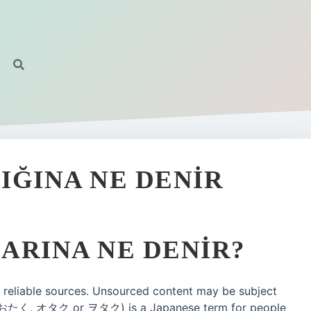
IĞINA NE DENIR
ARINA NE DENIR?
g reliable sources. Unsourced content may be subject
e: おたく, オタク or ヲタク) is a Japanese term for people