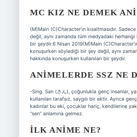
MC KIZ NE DEMEK AN
(M)Main (C)Character’ın kısaltmasıdır. Sadece
değil, aynı zamanda tüm medyadaki herhangi b
bir şeydir.6 Nisan 2019(M)Main (C)Character’ı
konuşurken söylediği bir şey değil, aynı zam
hakkında konuşurken kullanılan bir şeydir.
ANIMELERDE SSZ NE 
-Sing. San (さん), çoğunlukla genç insanlar, yaşl
kullanılan tarafsız, saygılı bir ektir. Ayrıca ge
kadınlar bu eki, çocuklar hariç, kendilerine ya
“sen” anlamına gelmez.
İLK ANIME NE?