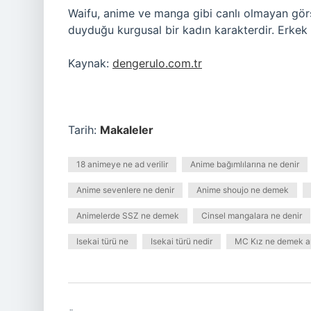
Waifu, anime ve manga gibi canlı olmayan görs
duyduğu kurgusal bir kadın karakterdir. Erkek 
Kaynak:
dengerulo.com.tr
Tarih:
Makaleler
18 animeye ne ad verilir
Anime bağımlılarına ne denir
Anime sevenlere ne denir
Anime shoujo ne demek
Animelerde SSZ ne demek
Cinsel mangalara ne denir
Isekai türü ne
Isekai türü nedir
MC Kız ne demek 