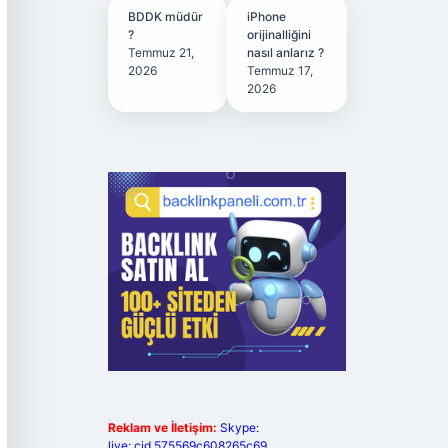
BDDK müdür
iPhone
?
orijinalliğini
Temmuz 21,
nasıl anlarız ?
2026
Temmuz 17,
2026
Reklam ve İletişim:
Skype:
live:.cid.575569c608265c69