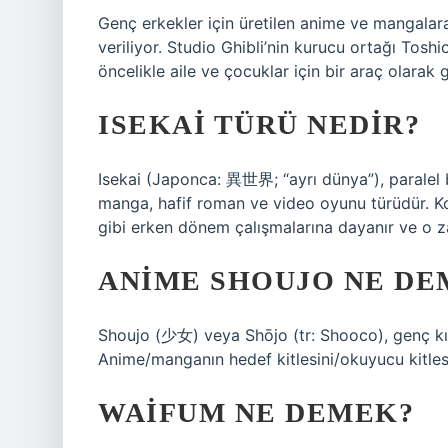
Genç erkekler için üretilen anime ve mangalara “
veriliyor. Studio Ghibli’nin kurucu ortağı Tos
öncelikle aile ve çocuklar için bir araç olarak 
ISEKAI TÜRÜ NEDIR?
Isekai (Japonca: 異世界; “ayrı dünya”), paralel bi
manga, hafif roman ve video oyunu türüdür. Ko
gibi erken dönem çalışmalarına dayanır ve o zam
ANIME SHOUJO NE DE
Shoujo (少女) veya Shōjo (tr: Shooco), genç kı
Anime/manganın hedef kitlesini/okuyucu kitlesini
WAIFUM NE DEMEK?