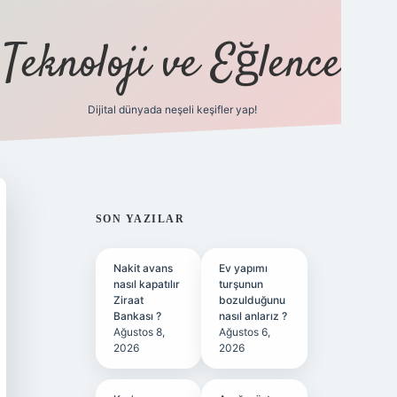
Teknoloji ve Eğlence
Dijital dünyada neşeli keşifler yap!
ilbetgir.net
SIDEBAR
SON YAZILAR
Nakit avans
Ev yapımı
nasıl kapatılır
turşunun
Ziraat
bozulduğunu
Bankası ?
nasıl anlarız ?
Ağustos 8,
Ağustos 6,
2026
2026