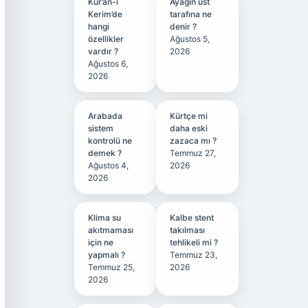
Kur’an-ı
Ayağın üst
Kerim’de
tarafına ne
hangi
denir ?
özellikler
Ağustos 5,
vardır ?
2026
Ağustos 6,
2026
Arabada
Kürtçe mi
sistem
daha eski
kontrolü ne
zazaca mı ?
demek ?
Temmuz 27,
Ağustos 4,
2026
2026
Klima su
Kalbe stent
akıtmaması
takılması
için ne
tehlikeli mi ?
yapmalı ?
Temmuz 23,
Temmuz 25,
2026
2026