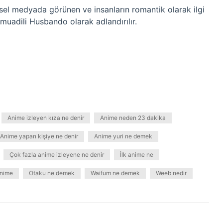
el medyada görünen ve insanların romantik olarak ilgi
muadili Husbando olarak adlandırılır.
Anime izleyen kıza ne denir
Anime neden 23 dakika
Anime yapan kişiye ne denir
Anime yuri ne demek
Çok fazla anime izleyene ne denir
İlk anime ne
anime
Otaku ne demek
Waifum ne demek
Weeb nedir