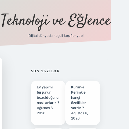
Teknoloji ve Eğlence
Dijital dünyada neşeli keşifler yap!
ilbetgir.net
SIDEBAR
SON YAZILAR
Ev yapımı
Kur’an-ı
turşunun
Kerim’de
bozulduğunu
hangi
nasıl anlarız ?
özellikler
Ağustos 6,
vardır ?
2026
Ağustos 6,
2026