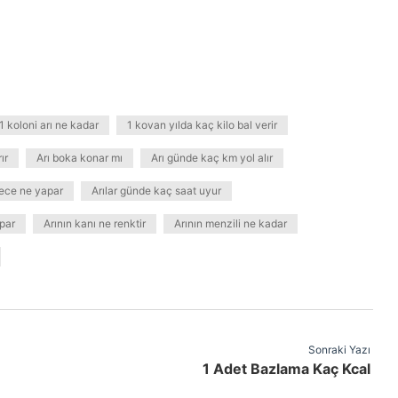
1 koloni arı ne kadar
1 kovan yılda kaç kilo bal verir
ır
Arı boka konar mı
Arı günde kaç km yol alır
gece ne yapar
Arılar günde kaç saat uyur
apar
Arının kanı ne renktir
Arının menzili ne kadar
Sonraki Yazı
1 Adet Bazlama Kaç Kcal