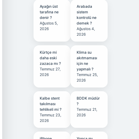
Ayağın üst
Arabada
tarafına ne
sistem
denir ?
kontrolü ne
Ağustos 5,
demek ?
2026
Ağustos 4,
2026
Kürtçe mi
Klima su
daha eski
akıtmaması
zazaca mı ?
için ne
Temmuz 27,
yapmalı ?
2026
Temmuz 25,
2026
Kalbe stent
BDDK müdür
takılması
?
tehlikeli mi ?
Temmuz 21,
Temmuz 23,
2026
2026
iPhone
Yonca mı