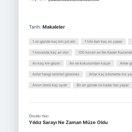
Tarih:
Makaleler
1 arı günde kaç km yol alır
1 kilo balı kaç arı yapar
1 kovanda kaç arı olur
100 kovan arı Ne Kadar Kazandır
Arı kaç km gezer
Arı ne kokusundan kaçar
Arılar 
Arılar hangi renkleri göremez
Arılar kaç kilometre hız y
Arının ömrü kaç aydır
Bir arı günde ne kadar bal yapar
Önceki Yazı
Yıldız Sarayı Ne Zaman Müze Oldu