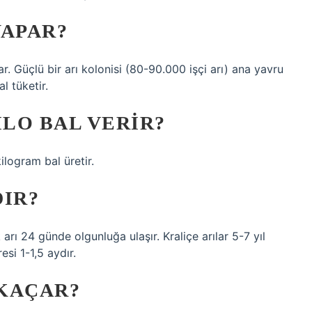
YAPAR?
ar. Güçlü bir arı kolonisi (80-90.000 işçi arı) ana yavru
l tüketir.
ILO BAL VERIR?
kilogram bal üretir.
DIR?
 arı 24 günde olgunluğa ulaşır. Kraliçe arılar 5-7 yıl
esi 1-1,5 aydır.
KAÇAR?