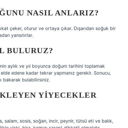
ĞUNU NASIL ANLARIZ?
ikkat çeker, oturur ve ortaya çıkar. Dışarıdan soğuk bir
adan yansıtırlar.
IL BULURUZ?
nin aylık ve yıl boyunca doğum tarihini toplamak
r elde edene kadar tekrar yapmanız gerekir. Sonucu,
k bakarak bulabilirsiniz.
IKLEYEN YIYECEKLER
, salam, sosis, soğan, incir, peynir, tütsü eti ve balık,
kle viski, bira, kırmızı şarap) dikkatli olmalıdır.