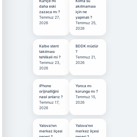
Kürtçe mi
Klima su
daha eski
akıtmaması
zazaca mı ?
için ne
Temmuz 27,
yapmalı ?
2026
Temmuz 25,
2026
Kalbe stent
BDDK müdür
takılması
?
tehlikeli mi ?
Temmuz 21,
Temmuz 23,
2026
2026
iPhone
Yonca mı
orijinalliğini
korunga mı ?
nasıl anlarız ?
Temmuz 15,
Temmuz 17,
2026
2026
Yalova’nın
Yalova’nın
merkez ilçesi
merkez ilçesi
neresi ?
neresi ?