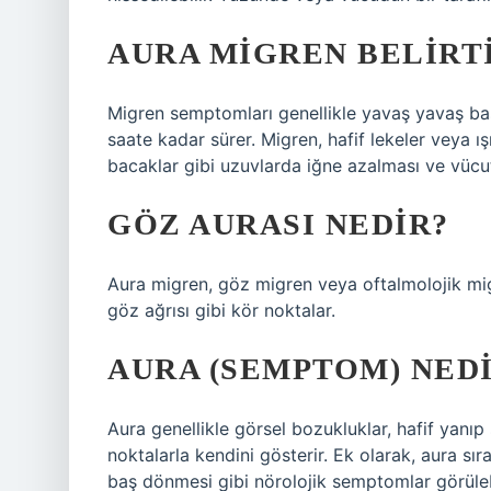
AURA MIGREN BELIRT
Migren semptomları genellikle yavaş yavaş baş
saate kadar sürer. Migren, hafif lekeler veya ış
bacaklar gibi uzuvlarda iğne azalması ve vücutt
GÖZ AURASI NEDIR?
Aura migren, göz migren veya oftalmolojik migr
göz ağrısı gibi kör noktalar.
AURA (SEMPTOM) NED
Aura genellikle görsel bozukluklar, hafif yanı
noktalarla kendini gösterir. Ek olarak, aura sır
baş dönmesi gibi nörolojik semptomlar görülebi