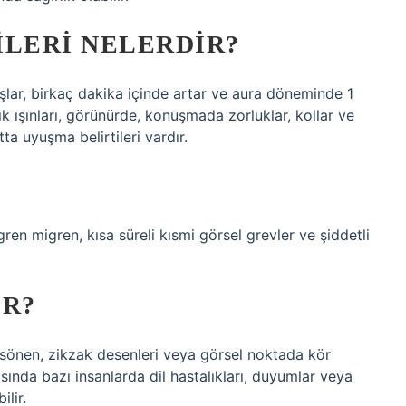
ILERI NELERDIR?
lar, birkaç dakika içinde artar ve aura döneminde 1
ık ışınları, görünürde, konuşmada zorluklar, kollar ve
a uyuşma belirtileri vardır.
en migren, kısa süreli kısmi görsel grevler ve şiddetli
IR?
p sönen, zikzak desenleri veya görsel noktada kör
asında bazı insanlarda dil hastalıkları, duyumlar veya
lir.