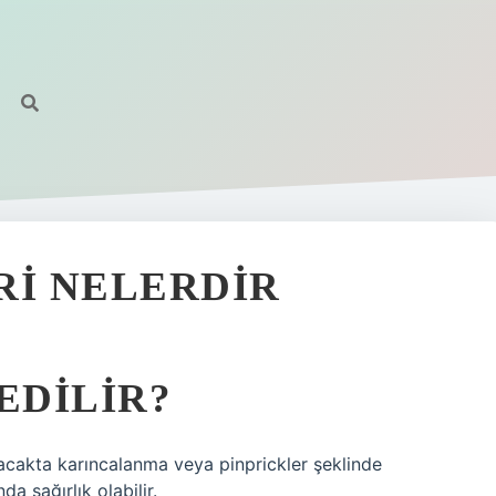
RI NELERDIR
EDILIR?
bacakta karıncalanma veya pinprickler şeklinde
a sağırlık olabilir.