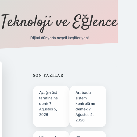
Teknoloji ve Eğlence
Dijital dünyada neşeli keşifler yap!
ilbetgir.net
SIDEBAR
SON YAZILAR
Ayağın üst
Arabada
tarafına ne
sistem
denir ?
kontrolü ne
Ağustos 5,
demek ?
2026
Ağustos 4,
2026