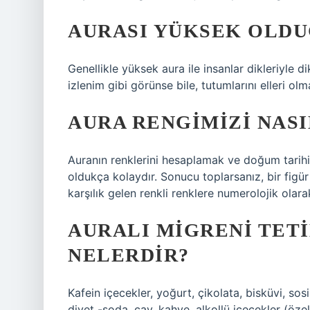
AURASI YÜKSEK OLDU
Genellikle yüksek aura ile insanlar dikleriyle d
izlenim gibi görünse bile, tutumlarını elleri olm
AURA RENGIMIZI NAS
Auranın renklerini hesaplamak ve doğum tarihi
oldukça kolaydır. Sonucu toplarsanız, bir figü
karşılık gelen renkli renklere numerolojik olara
AURALI MIGRENI TET
NELERDIR?
Kafein içecekler, yoğurt, çikolata, bisküvi, sosis
diyet -soda, çay, kahve, alkollü içecekler (özelli