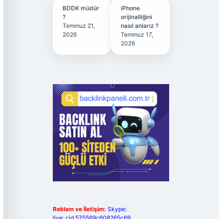
BDDK müdür
iPhone
?
orijinalliğini
Temmuz 21,
nasıl anlarız ?
2026
Temmuz 17,
2026
Reklam ve İletişim:
Skype:
live:.cid.575569c608265c69