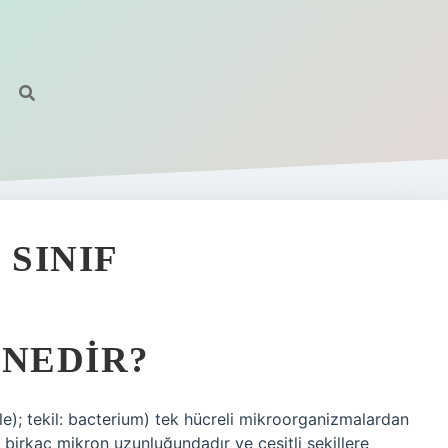
 SINIF
 NEDIR?
inle); tekil: bacterium) tek hücreli mikroorganizmalardan
e birkaç mikron uzunluğundadır ve çeşitli şekillere