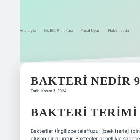
Anasayfa
Gizlilik Politikası
Yasal Uyarı
Hakkımızda
BAKTERI NEDIR 9
Tarih: Kasım 3, 2024
BAKTERI TERIMI
Bakteriler (İngilizce telaffuzu: [bækˈtɪəriə] (d
oluşan bir gruptur. Bakteriler genellikle sadec