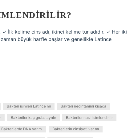
IMLENDIRILIR?
 ✓ İlk kelime cins adı, ikinci kelime tür adıdır. ✓ Her iki
r zaman büyük harfle başlar ve genellikle Latince
Bakteri isimleri Latince mi
Bakteri nedir tanımı kısaca
r
Bakteriler kaç gruba ayrılır
Bakteriler nasıl isimlendirilir
Bakterilerde DNA var mı
Bakterilerin cinsiyeti var mı