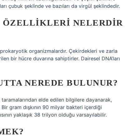
zıları çubuk şeklinde ve bazıları da virgül şeklindedir.
 ÖZELLIKLERI NELERDIR
li prokaryotik organizmalardır. Çekirdekleri ve zarla
ilen bir hücre duvarına sahiptirler. Dairesel DNA’ları
UTTA NEREDE BULUNUR?
I taramalarından elde edilen bilgilere dayanarak,
 Bir gram dışkının 90 milyar bakteri içerdiği
nın yaklaşık 38 trilyon olduğu varsayılabilir.
EMEK?