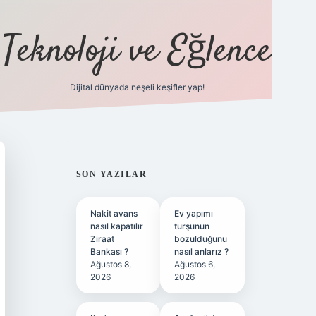
Teknoloji ve Eğlence
Dijital dünyada neşeli keşifler yap!
ilbetgir.ne
SIDEBAR
SON YAZILAR
Nakit avans
Ev yapımı
nasıl kapatılır
turşunun
Ziraat
bozulduğunu
Bankası ?
nasıl anlarız ?
Ağustos 8,
Ağustos 6,
2026
2026