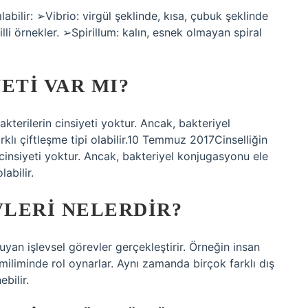
labilir: ➢Vibrio: virgül şeklinde, kısa, çubuk şeklinde
illi örnekler. ➢Spirillum: kalın, esnek olmayan spiral
ETI VAR MI?
Bakterilerin cinsiyeti yoktur. Ancak, bakteriyel
arklı çiftleşme tipi olabilir.10 Temmuz 2017Cinselliğin
in cinsiyeti yoktur. Ancak, bakteriyel konjugasyonu ele
labilir.
LERI NELERDIR?
uyan işlevsel görevler gerçekleştirir. Örneğin insan
iliminde rol oynarlar. Aynı zamanda birçok farklı dış
bilir.