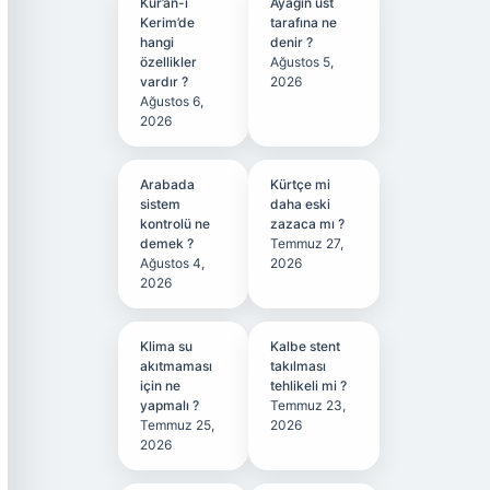
Kur’an-ı
Ayağın üst
Kerim’de
tarafına ne
hangi
denir ?
özellikler
Ağustos 5,
vardır ?
2026
Ağustos 6,
2026
Arabada
Kürtçe mi
sistem
daha eski
kontrolü ne
zazaca mı ?
demek ?
Temmuz 27,
Ağustos 4,
2026
2026
Klima su
Kalbe stent
akıtmaması
takılması
için ne
tehlikeli mi ?
yapmalı ?
Temmuz 23,
Temmuz 25,
2026
2026