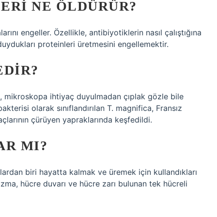
ERI NE ÖLDÜRÜR?
rını engeller. Özellikle, antibiyotiklerin nasıl çalıştığına
duydukları proteinleri üretmesini engellemektir.
EDIR?
i, mikroskopa ihtiyaç duyulmadan çıplak gözle bile
terisi olarak sınıflandırılan T. magnifica, Fransız
çlarının çürüyen yapraklarında keşfedildi.
AR MI?
klardan biri hayatta kalmak ve üremek için kullandıkları
azma, hücre duvarı ve hücre zarı bulunan tek hücreli