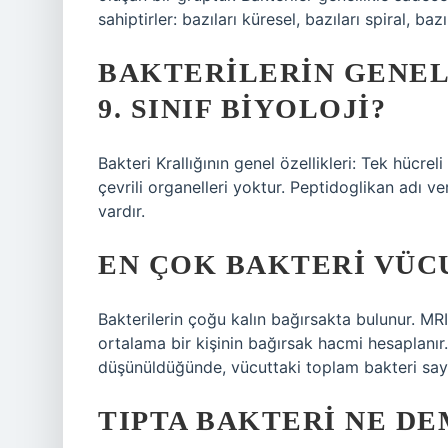
sahiptirler: bazıları küresel, bazıları spiral, ba
BAKTERILERIN GENEL
9. SINIF BIYOLOJI?
Bakteri Krallığının genel özellikleri: Tek hücre
çevrili organelleri yoktur. Peptidoglikan adı ver
vardır.
EN ÇOK BAKTERI VÜC
Bakterilerin çoğu kalın bağırsakta bulunur. MR
ortalama bir kişinin bağırsak hacmi hesaplanır.
düşünüldüğünde, vücuttaki toplam bakteri sayısı
TIPTA BAKTERI NE D