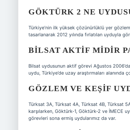
GÖKTÜRK 2 NE UYDUS
Türkiye’nin ilk yüksek çözünürlüklü yer gözl
tasarlanarak 2012 yılında fırlatılan uyduyla gör
BILSAT AKTIF MIDIR P
Bilsat uydusunun aktif görevi Ağustos 2006’da
uydu, Türkiye’de uzay araştırmaları alanında ç
GÖZLEM VE KEŞIF UY
Türksat 3A, Türksat 4A, Türksat 4B, Türksat 5A
karşılarken, Göktürk-1, Göktürk-2 ve İMECE uydu
görevleri sona ermiş uydularımız da var.