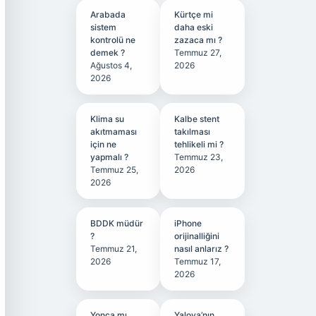
Arabada
Kürtçe mi
sistem
daha eski
kontrolü ne
zazaca mı ?
demek ?
Temmuz 27,
Ağustos 4,
2026
2026
Klima su
Kalbe stent
akıtmaması
takılması
için ne
tehlikeli mi ?
yapmalı ?
Temmuz 23,
Temmuz 25,
2026
2026
BDDK müdür
iPhone
?
orijinalliğini
Temmuz 21,
nasıl anlarız ?
2026
Temmuz 17,
2026
Yonca mı
Yalova’nın