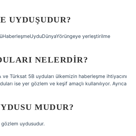
NE UYDUŞUDUR?
üHaberleşmeUyduDünyaYörüngeye yerleştirilme
DULARI NELERDIR?
 ve Türksat 5B uyduları ülkemizin haberleşme ihtiyacını
ları ise yer gözlem ve keşif amaçlı kullanılıyor. Ayrıca
UYDUSU MUDUR?
ya gözlem uydusudur.