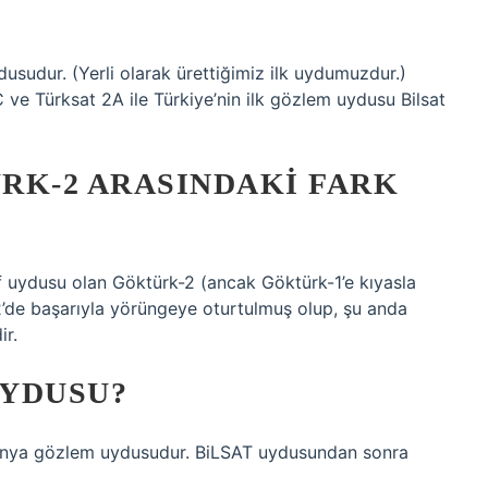
dusudur. (Yerli olarak ürettiğimiz ilk uydumuzdur.)
ve Türksat 2A ile Türkiye’nin ilk gözlem uydusu Bilsat
RK-2 ARASINDAKI FARK
f uydusu olan Göktürk-2 (ancak Göktürk-1’e kıyasla
2’de başarıyla yörüngeye oturtulmuş olup, şu anda
ir.
UYDUSU?
k Dünya gözlem uydusudur. BiLSAT uydusundan sonra