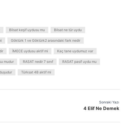
Bilsat keşif uydusu mu
Bilsat ne tür uydu
mi
Göktürk 1 ve Göktürk2 arasındaki fark nedir
ir
İMECE uydusu aktif mi
Kaç tane uydumuz var
su mudur
RASAT nedir 7 sınıf
RASAT pasif uydu mu
duşudur
Türksat 4B aktif mi
Sonraki Yazı
4 Elif Ne Demek