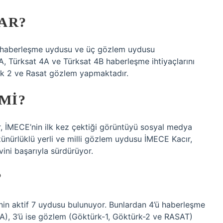
AR?
ç haberleşme uydusu ve üç gözlem uydusu
, Türksat 4A ve Türksat 4B haberleşme ihtiyaçlarını
ürk 2 ve Rasat gözlem yapmaktadır.
MI?
, İMECE’nin ilk kez çektiği görüntüyü sosyal medya
zünürlüklü yerli ve milli gözlem uydusu İMECE Kacır,
ini başarıyla sürdürüyor.
?
’nin aktif 7 uydusu bulunuyor. Bunlardan 4’ü haberleşme
5A), 3’ü ise gözlem (Göktürk-1, Göktürk-2 ve RASAT)