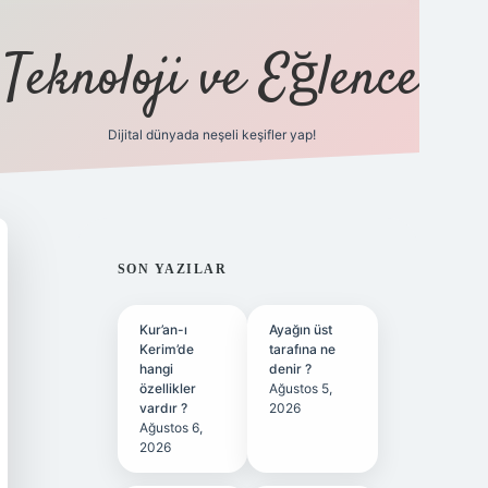
Teknoloji ve Eğlence
Dijital dünyada neşeli keşifler yap!
ilbetgir.net
SIDEBAR
SON YAZILAR
Kur’an-ı
Ayağın üst
Kerim’de
tarafına ne
hangi
denir ?
özellikler
Ağustos 5,
vardır ?
2026
Ağustos 6,
2026