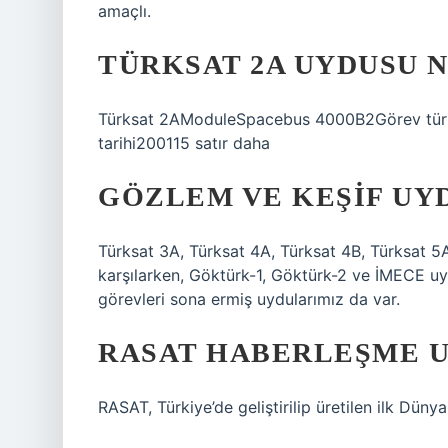
amaçlı.
TÜRKSAT 2A UYDUSU 
Türksat 2AModuleSpacebus 4000B2Görev tür
tarihi200115 satır daha
GÖZLEM VE KEŞIF UY
Türksat 3A, Türksat 4A, Türksat 4B, Türksat 5A
karşılarken, Göktürk-1, Göktürk-2 ve İMECE uydu
görevleri sona ermiş uydularımız da var.
RASAT HABERLEŞME 
RASAT, Türkiye’de geliştirilip üretilen ilk Dün