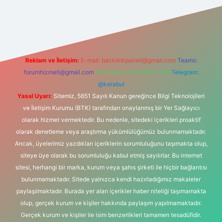
.net
Reklam ve İletişim:
E-mail:
backlinkpaneli@gmail.com
Teams:
forumhizmeti@gmail.com
Whatsapp: 0262 606 0 726
Telegram:
@karabul
Yasal Uyarı:
Sitemiz, 5651 Sayılı Kanun gereğince Bilgi Teknolojileri
ve İletişim Kurumu (BTK) tarafından onaylanmış bir Yer Sağlayıcı
olarak hizmet vermektedir. Bu nedenle, sitedeki içerikleri proaktif
olarak denetleme veya araştırma yükümlülüğümüz bulunmamaktadır.
Ancak, üyelerimiz yazdıkları içeriklerin sorumluluğunu taşımakta olup,
siteye üye olarak bu sorumluluğu kabul etmiş sayılırlar. Bu internet
sitesi, herhangi bir marka, kurum veya şahıs şirketi ile hiçbir bağlantısı
bulunmamaktadır. Sitede yalnızca kendi hazırladığımız makaleler
paylaşılmaktadır. Burada yer alan içerikler haber niteliği taşımamakta
olup, gerçek kurum ve kişiler hakkında paylaşım yapılmamaktadır.
Gerçek kurum ve kişiler ile isim benzerlikleri tamamen tesadüfidir.