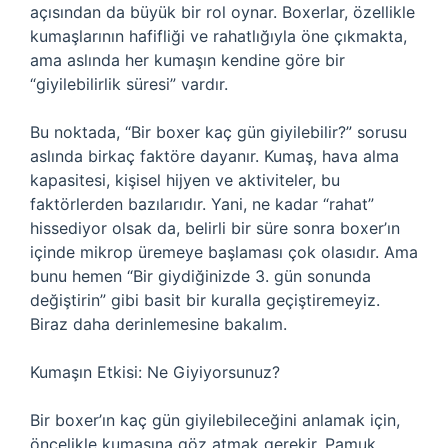
açısından da büyük bir rol oynar. Boxerlar, özellikle
kumaşlarının hafifliği ve rahatlığıyla öne çıkmakta,
ama aslında her kumaşın kendine göre bir
“giyilebilirlik süresi” vardır.
Bu noktada, “Bir boxer kaç gün giyilebilir?” sorusu
aslında birkaç faktöre dayanır. Kumaş, hava alma
kapasitesi, kişisel hijyen ve aktiviteler, bu
faktörlerden bazılarıdır. Yani, ne kadar “rahat”
hissediyor olsak da, belirli bir süre sonra boxer’ın
içinde mikrop üremeye başlaması çok olasıdır. Ama
bunu hemen “Bir giydiğinizde 3. gün sonunda
değiştirin” gibi basit bir kuralla geçiştiremeyiz.
Biraz daha derinlemesine bakalım.
Kumaşın Etkisi: Ne Giyiyorsunuz?
Bir boxer’ın kaç gün giyilebileceğini anlamak için,
öncelikle kumaşına göz atmak gerekir. Pamuk,