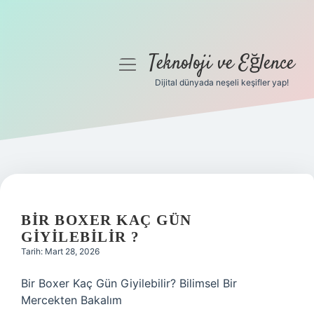
Teknoloji ve Eğlence
menüyü
aç
Dijital dünyada neşeli keşifler yap!
Anasayfa
Gizlilik Politikası
Yasal Uyarı
Hakkımızda
BIR BOXER KAÇ GÜN
GIYILEBILIR ?
Tarih: Mart 28, 2026
Bir Boxer Kaç Gün Giyilebilir? Bilimsel Bir
Mercekten Bakalım