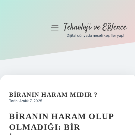
Teknoloji ve Eğlence
menüyü
aç
Dijital dünyada neşeli keşifler yap!
Anasayfa
Gizlilik Politikası
Yasal Uyarı
Hakkımızda
BIRANIN HARAM MIDIR ?
Tarih: Aralık 7, 2025
BIRANIN HARAM OLUP
OLMADIĞI: BIR