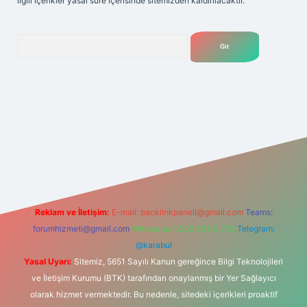
ilgili içerikler yasal süre içerisinde sitemizden kaldırılacaktır.
Arama
Reklam ve İletişim:
E-mail:
backlinkpaneli@gmail.com
Teams:
forumhizmeti@gmail.com
Whatsapp: 0262 606 0 726
Telegram:
@karabul
Yasal Uyarı:
Sitemiz, 5651 Sayılı Kanun gereğince Bilgi Teknolojileri
ve İletişim Kurumu (BTK) tarafından onaylanmış bir Yer Sağlayıcı
olarak hizmet vermektedir. Bu nedenle, sitedeki içerikleri proaktif