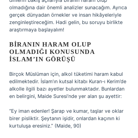
dinlerin bakış açılarıyla biranın haram olup
olmadığına dair önemli analizler sunacağım. Ayrıca
gerçek dünyadan örnekler ve insan hikâyeleriyle
zenginleştireceğim. Hadi gelin, bu soruyu birlikte
araştırmaya başlayalım!
BIRANIN HARAM OLUP
OLMADIĞI KONUSUNDA
İSLAM’IN GÖRÜŞÜ
Birçok Müslüman için, alkol tüketimi haram kabul
edilmektedir. İslam’ın kutsal kitabı Kuran-ı Kerim’de
alkolle ilgili bazı ayetler bulunmaktadır. Bunlardan
en belirgini, Maide Suresi’nde yer alan şu ayettir:
“Ey iman edenler! Şarap ve kumar, taşlar ve oklar
birer pisliktir. Şeytanın işidir, onlardan kaçının ki
kurtuluşa eresiniz.” (Maide, 90)