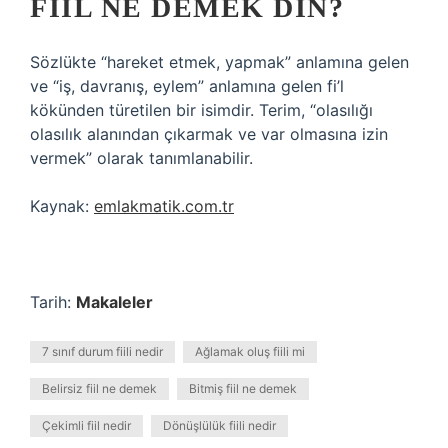
FIIL NE DEMEK DIN?
Sözlükte “hareket etmek, yapmak” anlamına gelen
ve “iş, davranış, eylem” anlamına gelen fi’l
kökünden türetilen bir isimdir. Terim, “olasılığı
olasılık alanından çıkarmak ve var olmasına izin
vermek” olarak tanımlanabilir.
Kaynak:
emlakmatik.com.tr
Tarih:
Makaleler
7 sınıf durum fiili nedir
Ağlamak oluş fiili mi
Belirsiz fiil ne demek
Bitmiş fiil ne demek
Çekimli fiil nedir
Dönüşlülük fiili nedir