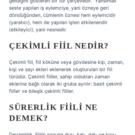
geldiğini gösteren bir tür çerçevedir.” Yansımalı
seste yapılan iş eylemciye, yani özneye geri
döndüğünden, cümlenin öznesi hem eylemcidir
(yaratıcı), hem de yapılan işten etkilenendir
(etkileyici), yani nesnedir.
ÇEKIMLI FIIL NEDIR?
Çekimli fiil, fiil köküne veya gövdesine kip, zaman,
kişi ve sayı ekleri eklenerek oluşturulan bir fiil
türüdür. Çekimli fiiller, sahip oldukları zaman
eklerine bağlı olarak iki gruba ayrılır: basit çekimli
fiiller ve bileşik çekimli fiiller.
SÜRERLIK FIILI NE
DEMEK?
Devamlılık. Fiilin sonuna dur-, kal-, gel- ve koy-