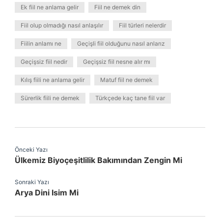
Ek fiil ne anlama gelir
Fiil ne demek din
Fiil olup olmadığı nasıl anlaşılır
Fiil türleri nelerdir
Fiilin anlamı ne
Geçişli fiil olduğunu nasıl anlarız
Geçişsiz fiil nedir
Geçişsiz fiil nesne alır mı
Kılış fiili ne anlama gelir
Matuf fiil ne demek
Sürerlik fiili ne demek
Türkçede kaç tane fiil var
Önceki Yazı
Ülkemiz Biyoçeşitlilik Bakımından Zengin Mi
Sonraki Yazı
Arya Dini Isim Mi