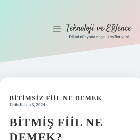
Teknoloji ve Eğlence
menüyü
aç
Dijital dünyada neşeli keşifler yap!
Anasayfa
Gizlilik Politikası
Yasal Uyarı
Hakkımızda
BITIMSIZ FIIL NE DEMEK
Tarih: Kasım 3, 2024
BITMIŞ FIIL NE
DEMEK?