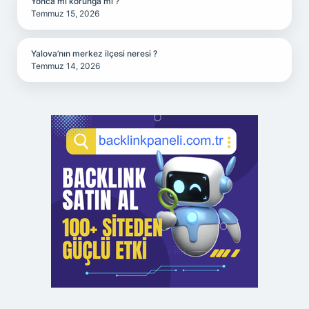
Yonca mı korunga mı ?
Temmuz 15, 2026
Yalova’nın merkez ilçesi neresi ?
Temmuz 14, 2026