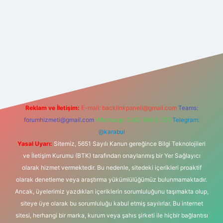
et
Reklam ve İletişim:
E-mail:
backlinkpaneli@gmail.com
Teams:
forumhizmeti@gmail.com
Whatsapp: 0262 606 0 726
Telegram:
@karabul
Yasal Uyarı:
Sitemiz, 5651 Sayılı Kanun gereğince Bilgi Teknolojileri
ve İletişim Kurumu (BTK) tarafından onaylanmış bir Yer Sağlayıcı
olarak hizmet vermektedir. Bu nedenle, sitedeki içerikleri proaktif
olarak denetleme veya araştırma yükümlülüğümüz bulunmamaktadır.
Ancak, üyelerimiz yazdıkları içeriklerin sorumluluğunu taşımakta olup,
siteye üye olarak bu sorumluluğu kabul etmiş sayılırlar. Bu internet
sitesi, herhangi bir marka, kurum veya şahıs şirketi ile hiçbir bağlantısı