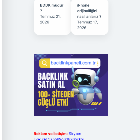
BDDK müdür
iPhone
?
orijinalliğini
Temmuz 21,
nasıl anlarız ?
2026
Temmuz 17,
2026
Reklam ve İletişim:
Skype:
live:.cid.575569c608265c69