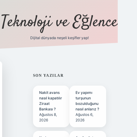
Teknoloji ve Eğlence
Dijital dünyada neşeli keşifler yap!
ilbetgir.net
SIDEBAR
SON YAZILAR
Nakit avans
Ev yapımı
nasıl kapatılır
turşunun
Ziraat
bozulduğunu
Bankası ?
nasıl anlarız ?
Ağustos 8,
Ağustos 6,
2026
2026