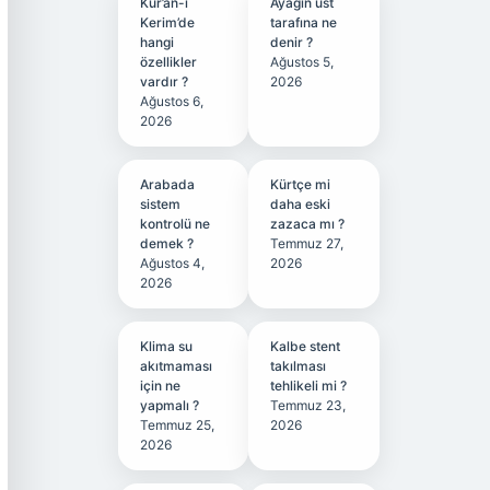
Kur’an-ı
Ayağın üst
Kerim’de
tarafına ne
hangi
denir ?
özellikler
Ağustos 5,
vardır ?
2026
Ağustos 6,
2026
Arabada
Kürtçe mi
sistem
daha eski
kontrolü ne
zazaca mı ?
demek ?
Temmuz 27,
Ağustos 4,
2026
2026
Klima su
Kalbe stent
akıtmaması
takılması
için ne
tehlikeli mi ?
yapmalı ?
Temmuz 23,
Temmuz 25,
2026
2026