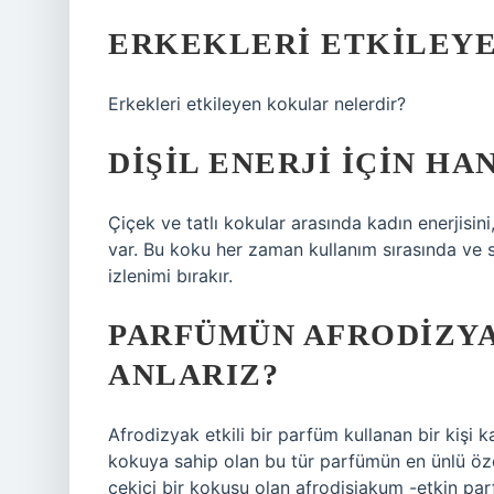
ERKEKLERI ETKILEY
Erkekleri etkileyen kokular nelerdir?
DIŞIL ENERJI IÇIN HA
Çiçek ve tatlı kokular arasında kadın enerjisi
var. Bu koku her zaman kullanım sırasında ve s
izlenimi bırakır.
PARFÜMÜN AFRODIZY
ANLARIZ?
Afrodizyak etkili bir parfüm kullanan bir kişi k
kokuya sahip olan bu tür parfümün en ünlü öze
çekici bir kokusu olan afrodisiakum -etkin parf