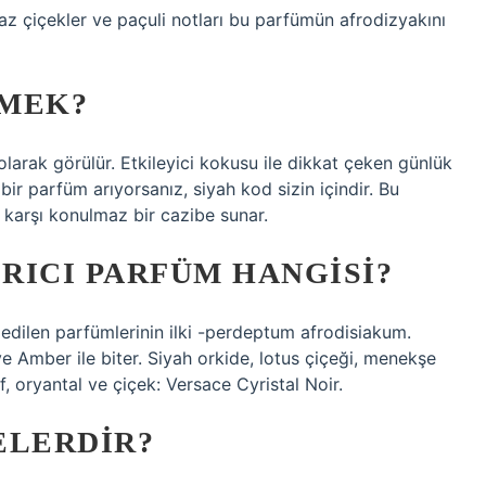
yaz çiçekler ve paçuli notları bu parfümün afrodizyakını
EMEK?
larak görülür. Etkileyici kokusu ile dikkat çeken günlük
ir parfüm arıyorsanız, siyah kod sizin içindir. Bu
k karşı konulmaz bir cazibe sunar.
IRICI PARFÜM HANGISI?
 edilen parfümlerinin ilki -perdeptum afrodisiakum.
e Amber ile biter. Siyah orkide, lotus çiçeği, menekşe
, oryantal ve çiçek: Versace Cyristal Noir.
ELERDIR?