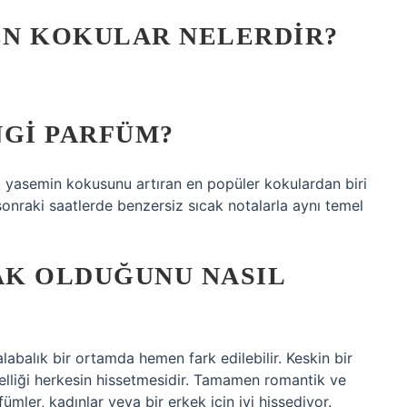
EN KOKULAR NELERDIR?
NGI PARFÜM?
ni, yasemin kokusunu artıran en popüler kokulardan biri
onraki saatlerde benzersiz sıcak notalarla aynı temel
AK OLDUĞUNU NASIL
alabalık bir ortamda hemen fark edilebilir. Keskin bir
lliği herkesin hissetmesidir. Tamamen romantik ve
ümler, kadınlar veya bir erkek için iyi hissediyor.