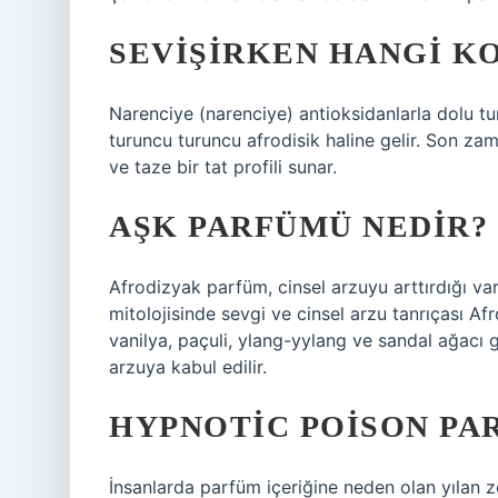
SEVIŞIRKEN HANGI K
Narenciye (narenciye) antioksidanlarla dolu t
turuncu turuncu afrodisik haline gelir. Son z
ve taze bir tat profili sunar.
AŞK PARFÜMÜ NEDIR?
Afrodizyak parfüm, cinsel arzuyu arttırdığı va
mitolojisinde sevgi ve cinsel arzu tanrıçası Af
vanilya, paçuli, ylang-yylang ve sandal ağacı g
arzuya kabul edilir.
HYPNOTIC POISON PA
İnsanlarda parfüm içeriğine neden olan yılan zeh