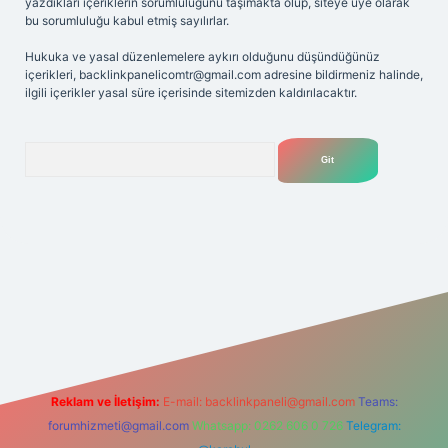
yazdıkları içeriklerin sorumluluğunu taşımakta olup, siteye üye olarak
bu sorumluluğu kabul etmiş sayılırlar.
Hukuka ve yasal düzenlemelere aykırı olduğunu düşündüğünüz
içerikleri,
backlinkpanelicomtr@gmail.com
adresine bildirmeniz halinde,
ilgili içerikler yasal süre içerisinde sitemizden kaldırılacaktır.
Arama
.net
Reklam ve İletişim:
E-mail:
backlinkpaneli@gmail.com
Teams:
forumhizmeti@gmail.com
Whatsapp: 0262 606 0 726
Telegram: