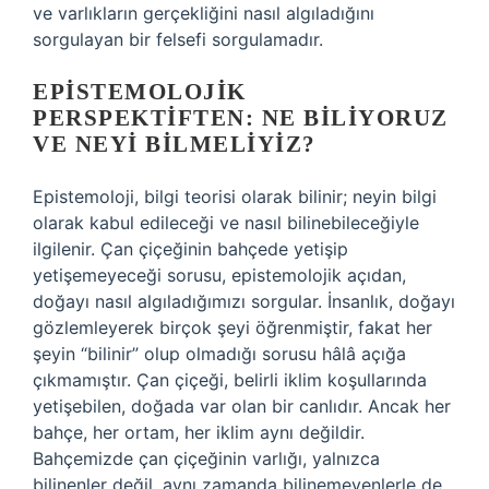
ve varlıkların gerçekliğini nasıl algıladığını
sorgulayan bir felsefi sorgulamadır.
EPISTEMOLOJIK
PERSPEKTIFTEN: NE BILIYORUZ
VE NEYI BILMELIYIZ?
Epistemoloji, bilgi teorisi olarak bilinir; neyin bilgi
olarak kabul edileceği ve nasıl bilinebileceğiyle
ilgilenir. Çan çiçeğinin bahçede yetişip
yetişemeyeceği sorusu, epistemolojik açıdan,
doğayı nasıl algıladığımızı sorgular. İnsanlık, doğayı
gözlemleyerek birçok şeyi öğrenmiştir, fakat her
şeyin “bilinir” olup olmadığı sorusu hâlâ açığa
çıkmamıştır. Çan çiçeği, belirli iklim koşullarında
yetişebilen, doğada var olan bir canlıdır. Ancak her
bahçe, her ortam, her iklim aynı değildir.
Bahçemizde çan çiçeğinin varlığı, yalnızca
bilinenler değil, aynı zamanda bilinemeyenlerle de