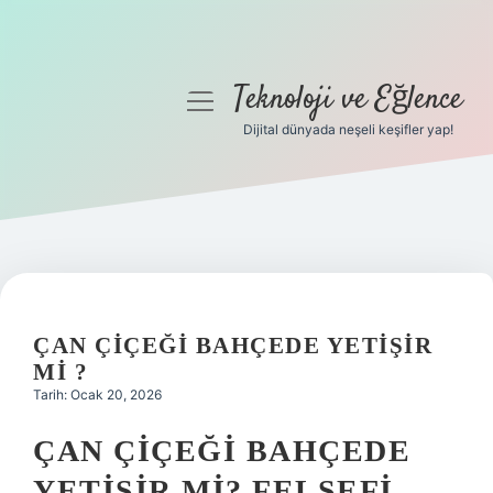
Teknoloji ve Eğlence
menüyü
aç
Dijital dünyada neşeli keşifler yap!
Anasayfa
Gizlilik Politikası
Yasal Uyarı
Hakkımızda
ÇAN ÇIÇEĞI BAHÇEDE YETIŞIR
MI ?
Tarih: Ocak 20, 2026
ÇAN ÇIÇEĞI BAHÇEDE
YETIŞIR MI? FELSEFI