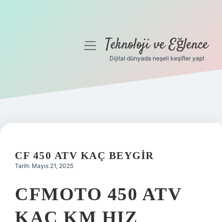
Teknoloji ve Eğlence
menüyü
aç
Dijital dünyada neşeli keşifler yap!
Anasayfa
Gizlilik Politikası
Yasal Uyarı
Hakkımızda
CF 450 ATV KAÇ BEYGIR
Tarih: Mayıs 21, 2025
CFMOTO 450 ATV
KAÇ KM HIZ