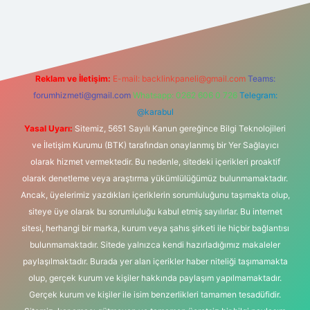
betgir.net
Reklam ve İletişim:
E-mail:
backlinkpaneli@gmail.com
Teams:
forumhizmeti@gmail.com
Whatsapp: 0262 606 0 726
Telegram:
@karabul
Yasal Uyarı:
Sitemiz, 5651 Sayılı Kanun gereğince Bilgi Teknolojileri
ve İletişim Kurumu (BTK) tarafından onaylanmış bir Yer Sağlayıcı
olarak hizmet vermektedir. Bu nedenle, sitedeki içerikleri proaktif
olarak denetleme veya araştırma yükümlülüğümüz bulunmamaktadır.
Ancak, üyelerimiz yazdıkları içeriklerin sorumluluğunu taşımakta olup,
siteye üye olarak bu sorumluluğu kabul etmiş sayılırlar. Bu internet
sitesi, herhangi bir marka, kurum veya şahıs şirketi ile hiçbir bağlantısı
bulunmamaktadır. Sitede yalnızca kendi hazırladığımız makaleler
paylaşılmaktadır. Burada yer alan içerikler haber niteliği taşımamakta
olup, gerçek kurum ve kişiler hakkında paylaşım yapılmamaktadır.
Gerçek kurum ve kişiler ile isim benzerlikleri tamamen tesadüfidir.