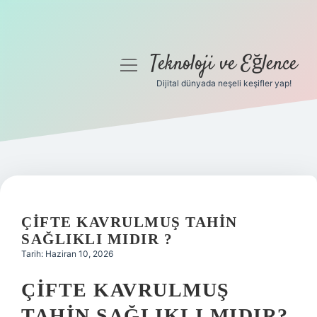
Teknoloji ve Eğlence
menüyü
aç
Dijital dünyada neşeli keşifler yap!
Anasayfa
Gizlilik Politikası
Yasal Uyarı
Hakkımızda
ÇIFTE KAVRULMUŞ TAHIN
SAĞLIKLI MIDIR ?
Tarih: Haziran 10, 2026
ÇIFTE KAVRULMUŞ
TAHIN SAĞLIKLI MIDIR?