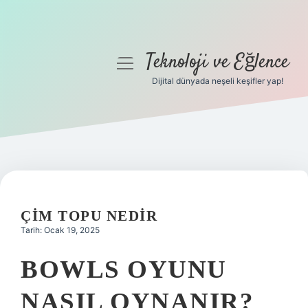
Teknoloji ve Eğlence
menüyü
aç
Dijital dünyada neşeli keşifler yap!
Anasayfa
Gizlilik Politikası
Yasal Uyarı
Hakkımızda
ÇIM TOPU NEDIR
Tarih: Ocak 19, 2025
BOWLS OYUNU
NASIL OYNANIR?