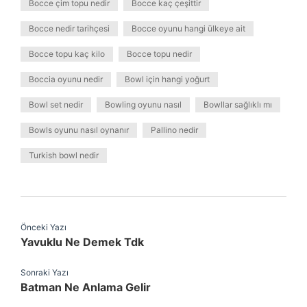
Bocce çim topu nedir
Bocce kaç çeşittir
Bocce nedir tarihçesi
Bocce oyunu hangi ülkeye ait
Bocce topu kaç kilo
Bocce topu nedir
Boccia oyunu nedir
Bowl için hangi yoğurt
Bowl set nedir
Bowling oyunu nasıl
Bowllar sağlıklı mı
Bowls oyunu nasıl oynanır
Pallino nedir
Turkish bowl nedir
Önceki Yazı
Yavuklu Ne Demek Tdk
Sonraki Yazı
Batman Ne Anlama Gelir