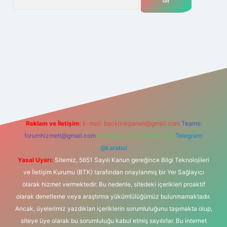
.net
Reklam ve İletişim:
E-mail:
backlinkpaneli@gmail.com
Teams:
forumhizmeti@gmail.com
Whatsapp: 0262 606 0 726
Telegram:
@karabul
Yasal Uyarı:
Sitemiz, 5651 Sayılı Kanun gereğince Bilgi Teknolojileri
ve İletişim Kurumu (BTK) tarafından onaylanmış bir Yer Sağlayıcı
olarak hizmet vermektedir. Bu nedenle, sitedeki içerikleri proaktif
olarak denetleme veya araştırma yükümlülüğümüz bulunmamaktadır.
Ancak, üyelerimiz yazdıkları içeriklerin sorumluluğunu taşımakta olup,
siteye üye olarak bu sorumluluğu kabul etmiş sayılırlar. Bu internet