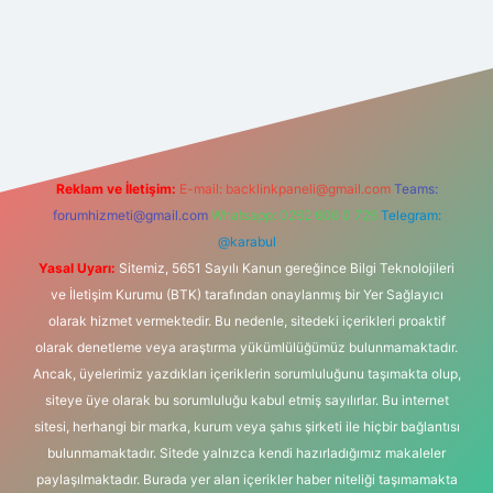
gir.net
Reklam ve İletişim:
E-mail:
backlinkpaneli@gmail.com
Teams:
forumhizmeti@gmail.com
Whatsapp: 0262 606 0 726
Telegram:
@karabul
Yasal Uyarı:
Sitemiz, 5651 Sayılı Kanun gereğince Bilgi Teknolojileri
ve İletişim Kurumu (BTK) tarafından onaylanmış bir Yer Sağlayıcı
olarak hizmet vermektedir. Bu nedenle, sitedeki içerikleri proaktif
olarak denetleme veya araştırma yükümlülüğümüz bulunmamaktadır.
Ancak, üyelerimiz yazdıkları içeriklerin sorumluluğunu taşımakta olup,
siteye üye olarak bu sorumluluğu kabul etmiş sayılırlar. Bu internet
sitesi, herhangi bir marka, kurum veya şahıs şirketi ile hiçbir bağlantısı
bulunmamaktadır. Sitede yalnızca kendi hazırladığımız makaleler
paylaşılmaktadır. Burada yer alan içerikler haber niteliği taşımamakta