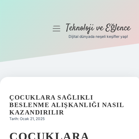
Teknoloji ve Eğlence
menüyü
aç
Dijital dünyada neşeli keşifler yap!
Anasayfa
Gizlilik Politikası
Yasal Uyarı
Hakkımızda
ÇOCUKLARA SAĞLIKLI
BESLENME ALIŞKANLIĞI NASIL
KAZANDIRILIR
Tarih: Ocak 21, 2025
ÇOCUKLARA