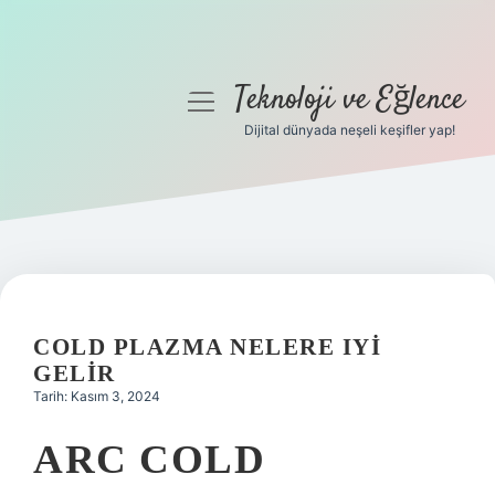
Teknoloji ve Eğlence
menüyü
aç
Dijital dünyada neşeli keşifler yap!
Anasayfa
Gizlilik Politikası
Yasal Uyarı
Hakkımızda
COLD PLAZMA NELERE IYI
GELIR
Tarih: Kasım 3, 2024
ARC COLD