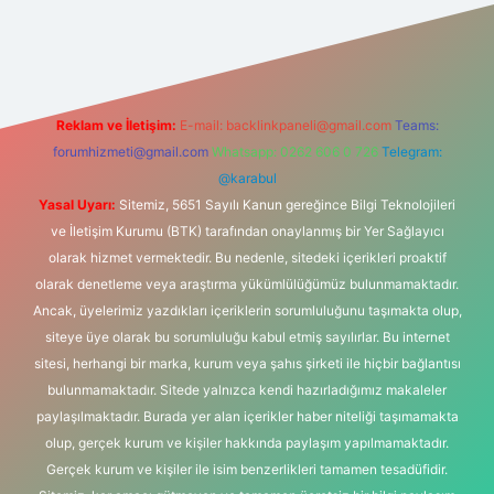
ilbetgir.net
Reklam ve İletişim:
E-mail:
backlinkpaneli@gmail.com
Teams:
forumhizmeti@gmail.com
Whatsapp: 0262 606 0 726
Telegram:
@karabul
Yasal Uyarı:
Sitemiz, 5651 Sayılı Kanun gereğince Bilgi Teknolojileri
ve İletişim Kurumu (BTK) tarafından onaylanmış bir Yer Sağlayıcı
olarak hizmet vermektedir. Bu nedenle, sitedeki içerikleri proaktif
olarak denetleme veya araştırma yükümlülüğümüz bulunmamaktadır.
Ancak, üyelerimiz yazdıkları içeriklerin sorumluluğunu taşımakta olup,
siteye üye olarak bu sorumluluğu kabul etmiş sayılırlar. Bu internet
sitesi, herhangi bir marka, kurum veya şahıs şirketi ile hiçbir bağlantısı
bulunmamaktadır. Sitede yalnızca kendi hazırladığımız makaleler
paylaşılmaktadır. Burada yer alan içerikler haber niteliği taşımamakta
olup, gerçek kurum ve kişiler hakkında paylaşım yapılmamaktadır.
Gerçek kurum ve kişiler ile isim benzerlikleri tamamen tesadüfidir.