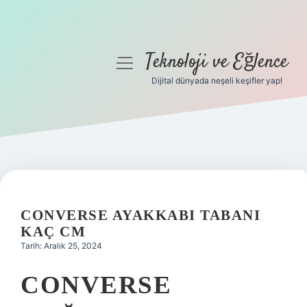
Teknoloji ve Eğlence
menüyü
aç
Dijital dünyada neşeli keşifler yap!
Anasayfa
Gizlilik Politikası
Yasal Uyarı
Hakkımızda
CONVERSE AYAKKABI TABANI
KAÇ CM
Tarih: Aralık 25, 2024
CONVERSE