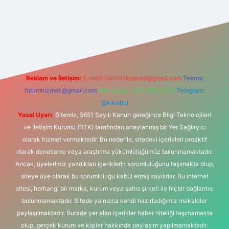
et
Reklam ve İletişim:
E-mail:
backlinkpaneli@gmail.com
Teams:
forumhizmeti@gmail.com
Whatsapp: 0262 606 0 726
Telegram:
@karabul
Yasal Uyarı:
Sitemiz, 5651 Sayılı Kanun gereğince Bilgi Teknolojileri
ve İletişim Kurumu (BTK) tarafından onaylanmış bir Yer Sağlayıcı
olarak hizmet vermektedir. Bu nedenle, sitedeki içerikleri proaktif
olarak denetleme veya araştırma yükümlülüğümüz bulunmamaktadır.
Ancak, üyelerimiz yazdıkları içeriklerin sorumluluğunu taşımakta olup,
siteye üye olarak bu sorumluluğu kabul etmiş sayılırlar. Bu internet
sitesi, herhangi bir marka, kurum veya şahıs şirketi ile hiçbir bağlantısı
bulunmamaktadır. Sitede yalnızca kendi hazırladığımız makaleler
paylaşılmaktadır. Burada yer alan içerikler haber niteliği taşımamakta
olup, gerçek kurum ve kişiler hakkında paylaşım yapılmamaktadır.