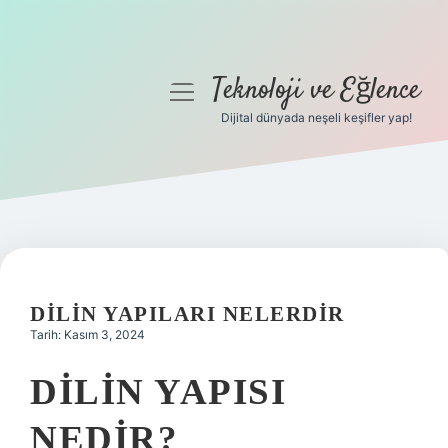
Teknoloji ve Eğlence
menüyü
aç
Dijital dünyada neşeli keşifler yap!
Anasayfa
Gizlilik Politikası
Yasal Uyarı
Hakkımızda
DILIN YAPILARI NELERDIR
Tarih: Kasım 3, 2024
DILIN YAPISI
NEDIR?