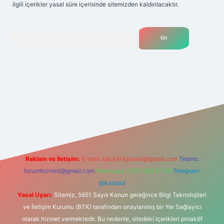
ilgili içerikler yasal süre içerisinde sitemizden kaldırılacaktır.
Arama
et
Reklam ve İletişim:
E-mail:
backlinkpaneli@gmail.com
Teams:
forumhizmeti@gmail.com
Whatsapp: 0262 606 0 726
Telegram:
@karabul
Yasal Uyarı:
Sitemiz, 5651 Sayılı Kanun gereğince Bilgi Teknolojileri
ve İletişim Kurumu (BTK) tarafından onaylanmış bir Yer Sağlayıcı
olarak hizmet vermektedir. Bu nedenle, sitedeki içerikleri proaktif