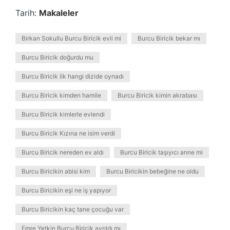
Tarih:
Makaleler
Birkan Sokullu Burcu Biricik evli mi
Burcu Biricik bekar mı
Burcu Biricik doğurdu mu
Burcu Biricik ilk hangi dizide oynadı
Burcu Biricik kimden hamile
Burcu Biricik kimin akrabası
Burcu Biricik kimlerle evlendi
Burcu Biricik Kızına ne isim verdi
Burcu Biricik nereden ev aldı
Burcu Biricik taşıyıcı anne mi
Burcu Biricikin abisi kim
Burcu Biricikin bebeğine ne oldu
Burcu Biricikin eşi ne iş yapıyor
Burcu Biricikin kaç tane çocuğu var
Emre Yetkin Burcu Biricik ayrıldı mı