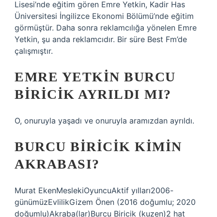
Lisesi’nde eğitim gören Emre Yetkin, Kadir Has
Üniversitesi İngilizce Ekonomi Bölümü’nde eğitim
görmüştür. Daha sonra reklamcılığa yönelen Emre
Yetkin, şu anda reklamcıdır. Bir süre Best Fm’de
çalışmıştır.
EMRE YETKIN BURCU
BIRICIK AYRILDI MI?
O, onuruyla yaşadı ve onuruyla aramızdan ayrıldı.
BURCU BIRICIK KIMIN
AKRABASI?
Murat EkenMeslekiOyuncuAktif yılları2006-
günümüzEvlilikGizem Önen (2016 doğumlu; 2020
doğumlu)Akraba(lar)Burcu Biricik (kuzen)2 hat