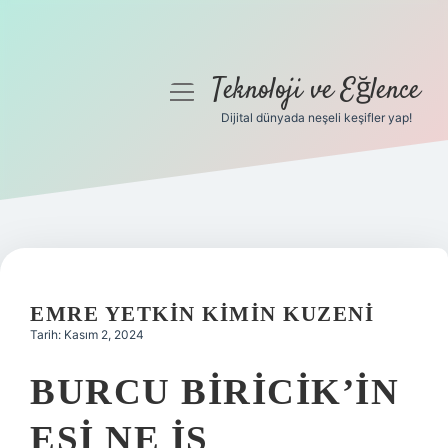
Teknoloji ve Eğlence
menüyü
aç
Dijital dünyada neşeli keşifler yap!
Anasayfa
Gizlilik Politikası
Yasal Uyarı
Hakkımızda
EMRE YETKIN KIMIN KUZENI
Tarih: Kasım 2, 2024
BURCU BIRICIK’IN
EŞI NE IŞ