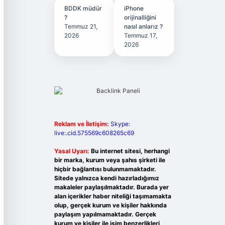
BDDK müdür
iPhone
?
orijinalliğini
Temmuz 21,
nasıl anlarız ?
2026
Temmuz 17,
2026
Reklam ve İletişim:
Skype:
live:.cid.575569c608265c69
Yasal Uyarı:
Bu internet sitesi, herhangi
bir marka, kurum veya şahıs şirketi ile
hiçbir bağlantısı bulunmamaktadır.
Sitede yalnızca kendi hazırladığımız
makaleler paylaşılmaktadır. Burada yer
alan içerikler haber niteliği taşımamakta
olup, gerçek kurum ve kişiler hakkında
paylaşım yapılmamaktadır. Gerçek
kurum ve kişiler ile isim benzerlikleri