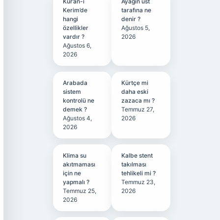
Kur’an-ı
Ayağın üst
Kerim’de
tarafına ne
hangi
denir ?
özellikler
Ağustos 5,
vardır ?
2026
Ağustos 6,
2026
Arabada
Kürtçe mi
sistem
daha eski
kontrolü ne
zazaca mı ?
demek ?
Temmuz 27,
Ağustos 4,
2026
2026
Klima su
Kalbe stent
akıtmaması
takılması
için ne
tehlikeli mi ?
yapmalı ?
Temmuz 23,
Temmuz 25,
2026
2026