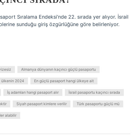
aport Sıralama Endeksi’nde 22. sırada yer alıyor. İsrail
plerine sunduğu giriş özgürlüğüne göre belirleniyor.
izesiz
Almanya dünyanın kaçıncı güçlü pasaportu
i ülkenin 2024
En güçlü pasaport hangi ülkeye ait
İş adamları hangi pasaport alır
İsrail pasaportu kaçıncı sırada
ktir
Siyah pasaport kimlere verilir
Türk pasaportu güçlü mü
er alabilir