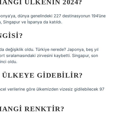
ANGI ÜLKENIN 2024?
Japonya’ya, dünya genelindeki 227 destinasyonun 194’üne
, Singapur ve İspanya da katıldı.
GISI?
a değişiklik oldu. Türkiye nerede? Japonya, beş yıl
t sıralamasındaki zirvesini kaybetti. Singapur, son
nci oldu.
 ÜLKEYE GIDEBILIR?
ncel verilerine göre ülkemizden vizesiz gidilebilecek 97
HANGI RENKTIR?