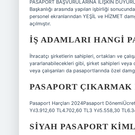
PASAPORT BAŞVURULARINA İLİŞKİN DUYURU Haki
Başkanlığı arasında yapılan işbirliği sonucun
personel ekranlarından YEŞİL ve HİZMET damg
açılmıştır.
İŞ ADAMLARI HANGI P
İhracatçı şirketlerin sahipleri, ortakları ve ça
yararlanabilecekleri gibi, şirket sahipleri veya or
veya çalışanları da pasaportlarında özel damga
PASAPORT ÇIKARMAK K
Pasaport Harçları 2024Pasaport DönemiÜcret 
Yıl3.912,60 TL4.702,60 TL3 Yıl5.558,30 TL6.3
SIYAH PASAPORT KIML