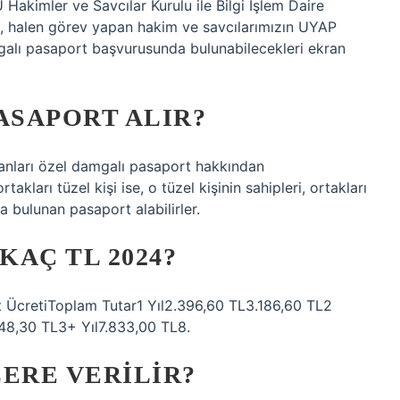
mler ve Savcılar Kurulu ile Bilgi İşlem Daire
da, halen görev yapan hakim ve savcılarımızın UYAP
alı pasaport başvurusunda bulunabilecekleri ekran
ASAPORT ALIR?
lışanları özel damgalı pasaport hakkından
takları tüzel kişi ise, o tüzel kişinin sahipleri, ortakları
 bulunan pasaport alabilirler.
AÇ TL 2024?
ÜcretiToplam Tutar1 Yıl2.396,60 TL3.186,60 TL2
48,30 TL3+ Yıl7.833,00 TL8.
ERE VERILIR?