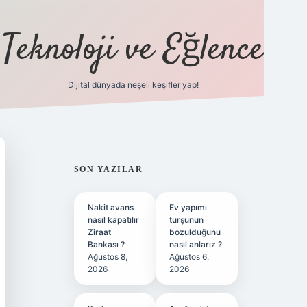
Teknoloji ve Eğlence
Dijital dünyada neşeli keşifler yap!
ilbetgir.net
SIDEBAR
SON YAZILAR
Nakit avans
Ev yapımı
nasıl kapatılır
turşunun
Ziraat
bozulduğunu
Bankası ?
nasıl anlarız ?
Ağustos 8,
Ağustos 6,
2026
2026