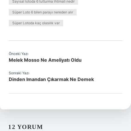
Sayısal lotoda 6 tutturma ihtimali nedir
Süper Loto 6 bilen parayı nereden alır
Süper Lotoda kaç olasılık var
Önceki Yazı
Melek Mosso Ne Ameliyatı Oldu
Sonraki Yazı
Dinden Imandan Çıkarmak Ne Demek
12 YORUM