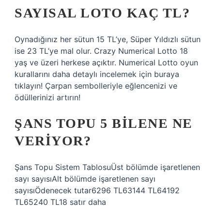
SAYISAL LOTO KAÇ TL?
Oynadığınız her sütun 15 TL’ye, Süper Yıldızlı sütun
ise 23 TL’ye mal olur. Crazy Numerical Lotto 18
yaş ve üzeri herkese açıktır. Numerical Lotto oyun
kurallarını daha detaylı incelemek için buraya
tıklayın! Çarpan sembolleriyle eğlencenizi ve
ödüllerinizi artırın!
ŞANS TOPU 5 BILENE NE
VERIYOR?
Şans Topu Sistem TablosuÜst bölümde işaretlenen
sayı sayısıAlt bölümde işaretlenen sayı
sayısıÖdenecek tutar6296 TL63144 TL64192
TL65240 TL18 satır daha