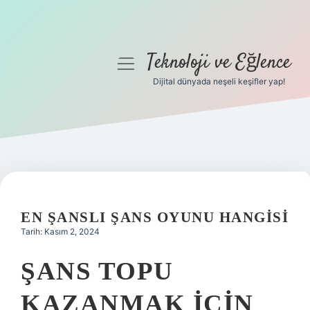
Teknoloji ve Eğlence
menüyü
aç
Dijital dünyada neşeli keşifler yap!
Anasayfa
Gizlilik Politikası
Yasal Uyarı
Hakkımızda
EN ŞANSLI ŞANS OYUNU HANGISI
Tarih: Kasım 2, 2024
ŞANS TOPU
KAZANMAK IÇIN