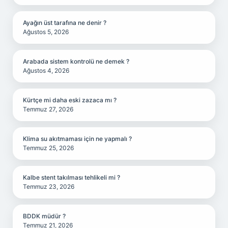
Ayağın üst tarafına ne denir ?
Ağustos 5, 2026
Arabada sistem kontrolü ne demek ?
Ağustos 4, 2026
Kürtçe mi daha eski zazaca mı ?
Temmuz 27, 2026
Klima su akıtmaması için ne yapmalı ?
Temmuz 25, 2026
Kalbe stent takılması tehlikeli mi ?
Temmuz 23, 2026
BDDK müdür ?
Temmuz 21, 2026