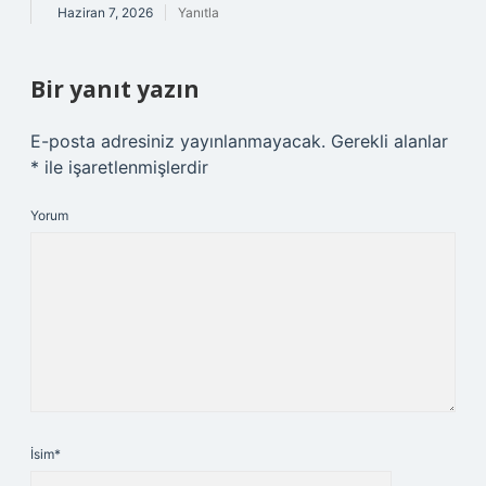
Haziran 7, 2026
Yanıtla
Bir yanıt yazın
E-posta adresiniz yayınlanmayacak.
Gerekli alanlar
*
ile işaretlenmişlerdir
Yorum
İsim*