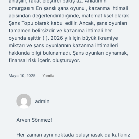
anlaşılır, fakat eleştirel bakış az. Anlatımın
omurgasını En şanslı şans oyunu , kazanma ihtimali
açısından değerlendirildiğinde, matematiksel olarak
Şans Topu olarak kabul edilir. Ancak, şans oyunları
tamamen belirsizdir ve kazanma ihtimali her
oyunda eşittir ( ). 2026 yılı için büyük ikramiye
miktarı ve şans oyunlarının kazanma ihtimalleri
hakkında bilgi bulunamadı. Şans oyunları oynamak,
finansal risk içerir. oluşturuyor.
Mayıs 10, 2025
Yanıtla
admin
Arven Sönmez!
Her zaman aynı noktada buluşmasak da katkınız