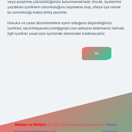
veya araştırma yükümlülüğümüz bulunmamaktadır. Ancak, üyelerimiz
yazdıkları içeriklerin sorumluluğunu taşımakta olup, siteye üye olarak
bu sorumluluğu kabul etmiş sayılırlar.
Hukuka ve yasal düzenlemelere aykırı olduğunu düşündüğünüz
içerikleri,
backlinkpanelicomtr@gmail.com
adresine bildirmeniz halinde,
ilgili içerikler yasal süre içerisinde sitemizden kaldırılacaktır.
Arama
et
Reklam ve İletişim:
E-mail:
backlinkpaneli@gmail.com
Teams:
forumhizmeti@gmail.com
Whatsapp: 0262 606 0 726
Telegram: