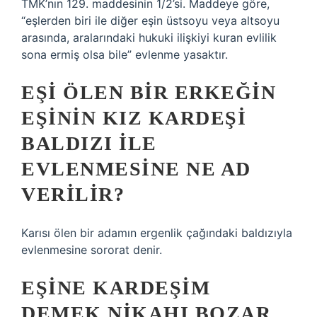
TMK’nın 129. maddesinin 1/2’si. Maddeye göre,
“eşlerden biri ile diğer eşin üstsoyu veya altsoyu
arasında, aralarındaki hukuki ilişkiyi kuran evlilik
sona ermiş olsa bile” evlenme yasaktır.
EŞI ÖLEN BIR ERKEĞIN
EŞININ KIZ KARDEŞI
BALDIZI ILE
EVLENMESINE NE AD
VERILIR?
Karısı ölen bir adamın ergenlik çağındaki baldızıyla
evlenmesine sororat denir.
EŞINE KARDEŞIM
DEMEK NIKAHI BOZAR