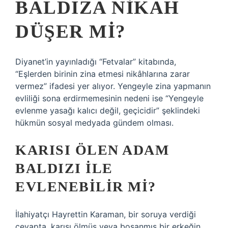
BALDIZA NIKAH
DÜŞER MI?
Diyanet’in yayınladığı “Fetvalar” kitabında,
“Eşlerden birinin zina etmesi nikâhlarına zarar
vermez” ifadesi yer alıyor. Yengeyle zina yapmanın
evliliği sona erdirmemesinin nedeni ise “Yengeyle
evlenme yasağı kalıcı değil, geçicidir” şeklindeki
hükmün sosyal medyada gündem olması.
KARISI ÖLEN ADAM
BALDIZI ILE
EVLENEBILIR MI?
İlahiyatçı Hayrettin Karaman, bir soruya verdiği
cevapta, karısı ölmüş veya boşanmış bir erkeğin