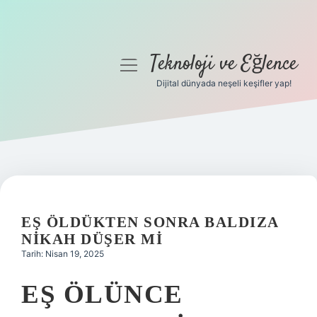
Teknoloji ve Eğlence
menüyü
aç
Dijital dünyada neşeli keşifler yap!
Anasayfa
Gizlilik Politikası
Yasal Uyarı
Hakkımızda
EŞ ÖLDÜKTEN SONRA BALDIZA
NIKAH DÜŞER MI
Tarih: Nisan 19, 2025
EŞ ÖLÜNCE