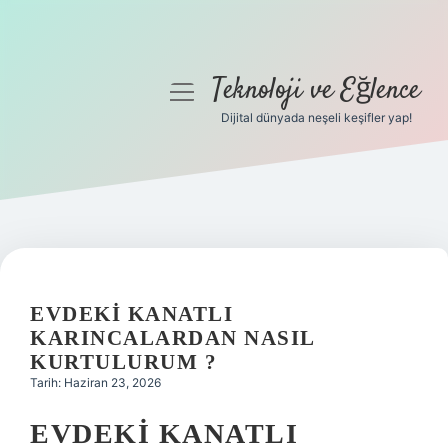
Teknoloji ve Eğlence
menüyü
aç
Dijital dünyada neşeli keşifler yap!
Anasayfa
Gizlilik Politikası
Yasal Uyarı
Hakkımızda
EVDEKI KANATLI
KARINCALARDAN NASIL
KURTULURUM ?
Tarih: Haziran 23, 2026
EVDEKI KANATLI