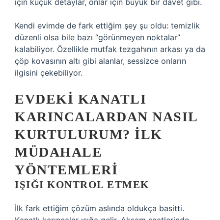
için küçük detaylar, onlar için büyük bir davet gibi.
Kendi evimde de fark ettiğim şey şu oldu: temizlik
düzenli olsa bile bazı “görünmeyen noktalar”
kalabiliyor. Özellikle mutfak tezgahının arkası ya da
çöp kovasının altı gibi alanlar, sessizce onların
ilgisini çekebiliyor.
EVDEKI KANATLI
KARINCALARDAN NASIL
KURTULURUM? İLK
MÜDAHALE
YÖNTEMLERI
IŞIĞI KONTROL ETMEK
İlk fark ettiğim çözüm aslında oldukça basitti.