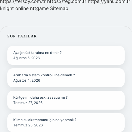
https://fersoy.com.tr
https://feg.com.tr
https://yahu.com.tr
knight online
nttgame
Sitemap
SIDEBAR
SON YAZILAR
Ayağın üst tarafına ne denir ?
Ağustos 5, 2026
Arabada sistem kontrolü ne demek ?
Ağustos 4, 2026
Kürtçe mi daha eski zazaca mı ?
Temmuz 27, 2026
Klima su akıtmaması için ne yapmalı ?
Temmuz 25, 2026