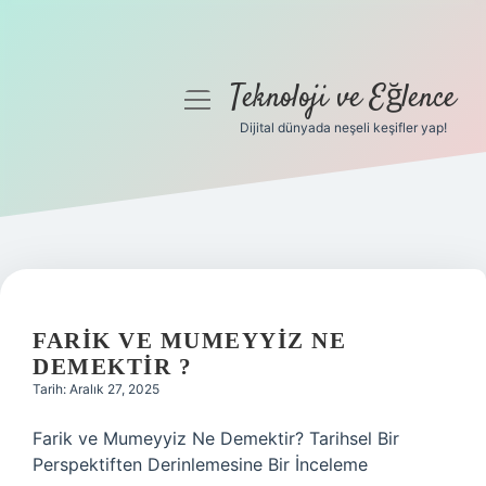
Teknoloji ve Eğlence
menüyü
aç
Dijital dünyada neşeli keşifler yap!
Anasayfa
Gizlilik Politikası
Yasal Uyarı
Hakkımızda
FARIK VE MUMEYYIZ NE
DEMEKTIR ?
Tarih: Aralık 27, 2025
Farik ve Mumeyyiz Ne Demektir? Tarihsel Bir
Perspektiften Derinlemesine Bir İnceleme