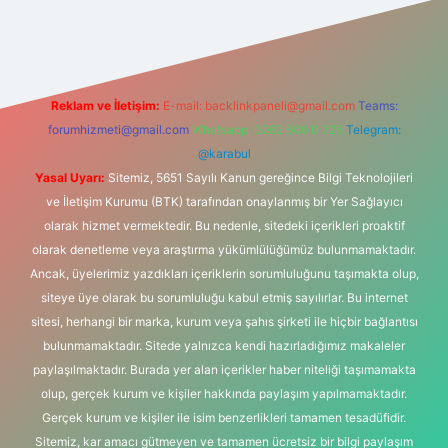
et
Reklam ve İletişim:
E-mail:
backlinkpaneli@gmail.com
Teams:
forumhizmeti@gmail.com
Whatsapp: 0262 606 0 726
Telegram:
@karabul
Yasal Uyarı:
Sitemiz, 5651 Sayılı Kanun gereğince Bilgi Teknolojileri
ve İletişim Kurumu (BTK) tarafından onaylanmış bir Yer Sağlayıcı
olarak hizmet vermektedir. Bu nedenle, sitedeki içerikleri proaktif
olarak denetleme veya araştırma yükümlülüğümüz bulunmamaktadır.
Ancak, üyelerimiz yazdıkları içeriklerin sorumluluğunu taşımakta olup,
siteye üye olarak bu sorumluluğu kabul etmiş sayılırlar. Bu internet
sitesi, herhangi bir marka, kurum veya şahıs şirketi ile hiçbir bağlantısı
bulunmamaktadır. Sitede yalnızca kendi hazırladığımız makaleler
paylaşılmaktadır. Burada yer alan içerikler haber niteliği taşımamakta
olup, gerçek kurum ve kişiler hakkında paylaşım yapılmamaktadır.
Gerçek kurum ve kişiler ile isim benzerlikleri tamamen tesadüfidir.
Sitemiz, kar amacı gütmeyen ve tamamen ücretsiz bir bilgi paylaşım