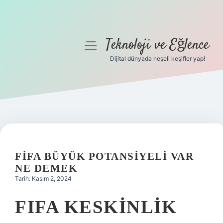
Teknoloji ve Eğlence
menüyü
aç
Dijital dünyada neşeli keşifler yap!
Anasayfa
Gizlilik Politikası
Yasal Uyarı
Hakkımızda
FIFA BÜYÜK POTANSIYELI VAR
NE DEMEK
Tarih: Kasım 2, 2024
FIFA KESKINLIK