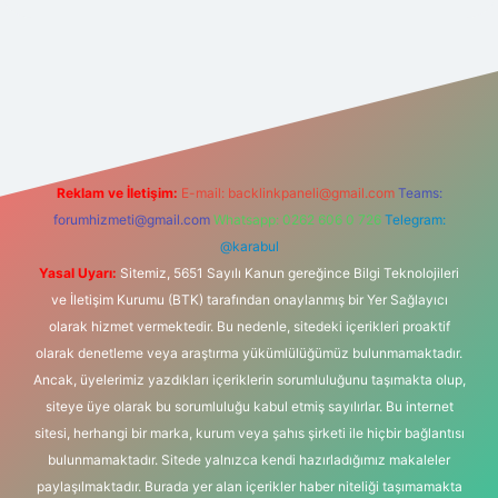
et
Reklam ve İletişim:
E-mail:
backlinkpaneli@gmail.com
Teams:
forumhizmeti@gmail.com
Whatsapp: 0262 606 0 726
Telegram:
@karabul
Yasal Uyarı:
Sitemiz, 5651 Sayılı Kanun gereğince Bilgi Teknolojileri
ve İletişim Kurumu (BTK) tarafından onaylanmış bir Yer Sağlayıcı
olarak hizmet vermektedir. Bu nedenle, sitedeki içerikleri proaktif
olarak denetleme veya araştırma yükümlülüğümüz bulunmamaktadır.
Ancak, üyelerimiz yazdıkları içeriklerin sorumluluğunu taşımakta olup,
siteye üye olarak bu sorumluluğu kabul etmiş sayılırlar. Bu internet
sitesi, herhangi bir marka, kurum veya şahıs şirketi ile hiçbir bağlantısı
bulunmamaktadır. Sitede yalnızca kendi hazırladığımız makaleler
paylaşılmaktadır. Burada yer alan içerikler haber niteliği taşımamakta