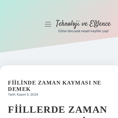
Teknoloji ve Eğlence
menüyü
aç
Dijital dünyada neşeli keşifler yap!
Anasayfa
Gizlilik Politikası
Yasal Uyarı
Hakkımızda
FIILINDE ZAMAN KAYMASI NE
DEMEK
Tarih: Kasım 3, 2024
FIILLERDE ZAMAN