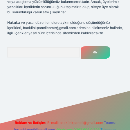
veya araştırma yükümlülüğümüz bulunmamaktadır. Ancak, üyelerimiz
yazdıkları içeriklerin sorumluluğunu taşımakta olup, siteye üye olarak
bu sorumluluğu kabul etmiş sayılırlar.
Hukuka ve yasal düzenlemelere aykırı olduğunu düşündüğünüz
içerikleri,
backlinkpanelicomtr@gmail.com
adresine bildirmeniz halinde,
ilgili içerikler yasal süre içerisinde sitemizden kaldırılacaktır.
Arama
et
Reklam ve İletişim:
E-mail:
backlinkpaneli@gmail.com
Teams:
forumhizmeti@gmail.com
Whatsapp: 0262 606 0 726
Telegram: