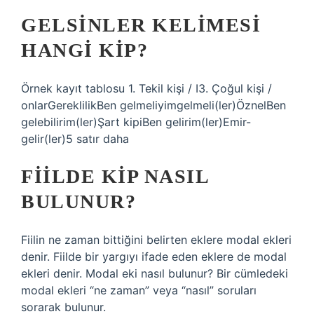
GELSINLER KELIMESI
HANGI KIP?
Örnek kayıt tablosu 1. Tekil kişi / I3. Çoğul kişi /
onlarGereklilikBen gelmeliyimgelmeli(ler)ÖznelBen
gelebilirim(ler)Şart kipiBen gelirim(ler)Emir-
gelir(ler)5 satır daha
FIILDE KIP NASIL
BULUNUR?
Fiilin ne zaman bittiğini belirten eklere modal ekleri
denir. Fiilde bir yargıyı ifade eden eklere de modal
ekleri denir. Modal eki nasıl bulunur? Bir cümledeki
modal ekleri “ne zaman” veya “nasıl” soruları
sorarak bulunur.