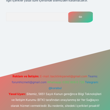
ilgili içerikler yasal süre içerisinde sitemizden kaldırılacaktır.
Arama
ilbetgir.net
Reklam ve İletişim:
E-mail:
backlinkpaneli@gmail.com
Teams:
forumhizmeti@gmail.com
Whatsapp: 0262 606 0 726
Telegram:
@karabul
Yasal Uyarı:
Sitemiz, 5651 Sayılı Kanun gereğince Bilgi Teknolojileri
ve İletişim Kurumu (BTK) tarafından onaylanmış bir Yer Sağlayıcı
olarak hizmet vermektedir. Bu nedenle, sitedeki içerikleri proaktif