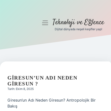
Teknoloji ve Eğlence
menüyü
aç
Dijital dünyada neşeli keşifler yap!
Anasayfa
Gizlilik Politikası
Yasal Uyarı
Hakkımızda
GIRESUN’UN ADI NEDEN
GIRESUN ?
Tarih: Ekim 8, 2025
Giresun’un Adı Neden Giresun? Antropolojik Bir
Bakış