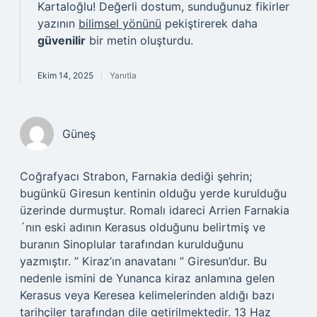
Kartaloğlu! Değerli dostum, sunduğunuz fikirler
yazının
bilimsel yönünü
pekiştirerek daha
güvenilir
bir metin oluşturdu.
Ekim 14, 2025
Yanıtla
Güneş
Coğrafyacı Strabon, Farnakia dediği şehrin;
bugünkü Giresun kentinin olduğu yerde kurulduğu
üzerinde durmuştur. Romalı idareci Arrien Farnakia
´nın eski adının Kerasus olduğunu belirtmiş ve
buranın Sinoplular tarafından kurulduğunu
yazmıştır. ” Kiraz’ın anavatanı ” Giresun’dur. Bu
nedenle ismini de Yunanca kiraz anlamına gelen
Kerasus veya Keresea kelimelerinden aldığı bazı
tarihçiler tarafından dile getirilmektedir. 13 Haz