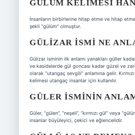
GÜLÜM KELIMESI HAN
İnsanların birbirlerine hitap etme ve hitap etme
şekli “gülüm” olmuştur.
GÜLIZAR ISMI NE ANL
Gülizar isminin ilk anlamı yanakları güller kada
ve kasidelerde gül goncası kadar güzel ve zari
olarak “utangaç sevgili” anlamına gelir. Kırmı
kelimesi utangaç insanlar için kullanılır.
GÜLER ISMININ ANLA
Güler, “gülen”, “neşeli”, “kırmızı gül” veya “gü
insanlar büyüleyici, çekici ve eğlencelidir.