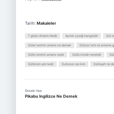
Tarih:
Makaleler
7 gülün Anlamı Nedir
Ayrılık çiçeği hangisidir
Gül i
Güler isminin anlamı ne demek
Gülizar ismi ne anlama g
Güllü isminin anlamı nedir
Güllü kimdir nerelidir
Gül
Güllünün adı nedir
Gullunun eşi kim
Güllüşah ne 
Önceki Yazı
Pikabu Ingilizce Ne Demek