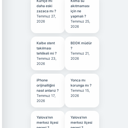
Kürtçe mi
Klima su
daha eski
akıtmaması
zazaca mı ?
için ne
Temmuz 27,
yapmalı ?
2026
Temmuz 25,
2026
Kalbe stent
BDDK müdür
takılması
?
tehlikeli mi ?
Temmuz 21,
Temmuz 23,
2026
2026
iPhone
Yonca mı
orijinalliğini
korunga mı ?
nasıl anlarız ?
Temmuz 15,
Temmuz 17,
2026
2026
Yalova’nın
Yalova’nın
merkez ilçesi
merkez ilçesi
neresi ?
neresi ?