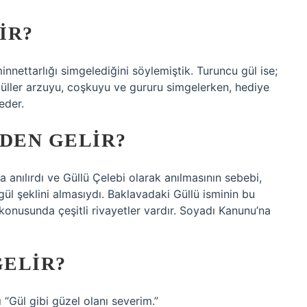
IR?
innettarlığı simgelediğini söylemiştik. Turuncu gül ise;
 güller arzuyu, coşkuyu ve gururu simgelerken, hediye
eder.
EDEN GELIR?
anılırdı ve Güllü Çelebi olarak anılmasının sebebi,
n gül şeklini almasıydı. Baklavadaki Güllü isminin bu
onusunda çeşitli rivayetler vardır. Soyadı Kanunu’na
ELIR?
 “Gül gibi güzel olanı severim.”