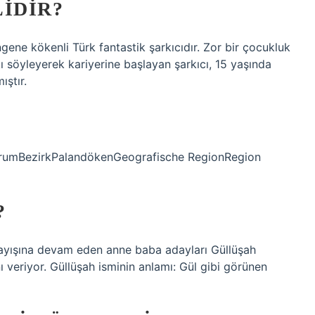
IDIR?
ene kökenli Türk fantastik şarkıcıdır. Zor bir çocukluk
 söyleyerek kariyerine başlayan şarkıcı, 15 yaşında
ıştır.
urumBezirkPalandökenGeografische RegionRegion
?
arayışına devam eden anne baba adayları Güllüşah
ı veriyor. Güllüşah isminin anlamı: Gül gibi görünen