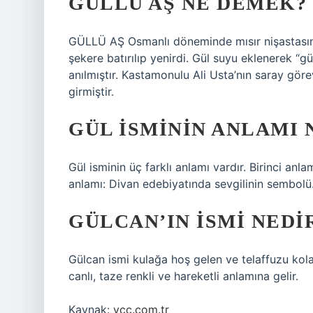
GÜLLÜ AŞ NE DEMEK?
GÜLLÜ AŞ Osmanlı döneminde mısır nişastasınd
şekere batırılıp yenirdi. Gül suyu eklenerek “gü
anılmıştır. Kastamonulu Ali Usta’nın saray gör
girmiştir.
GÜL ISMININ ANLAMI
Gül isminin üç farklı anlamı vardır. Birinci anla
anlamı: Divan edebiyatında sevgilinin sembolü
GÜLCAN’IN ISMI NEDI
Gülcan ismi kulağa hoş gelen ve telaffuzu kolay
canlı, taze renkli ve hareketli anlamına gelir.
Kaynak:
vcc.com.tr