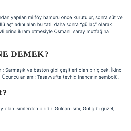
an yapılan milföy hamuru önce kurutulur, sonra süt ve
llü aş” adını alan bu tatlı daha sonra “güllaç” olarak
evlilerine ikram etmesiyle Osmanlı saray mutfağına
 NE DEMEK?
mı: Sarmaşık ve baston gibi çeşitleri olan bir çiçek. İkinci
. Üçüncü anlamı: Tasavvufta tevhid inancının sembolü.
R?
 olan isimlerden biridir. Gülcan ismi; Gül gibi güzel,