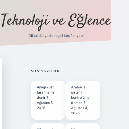
Teknoloji ve Eğlence
Dijital dünyada neşeli keşifler yap!
ilbetgir.net
SIDEBAR
SON YAZILAR
Ayağın üst
Arabada
tarafına ne
sistem
denir ?
kontrolü ne
Ağustos 5,
demek ?
2026
Ağustos 4,
2026