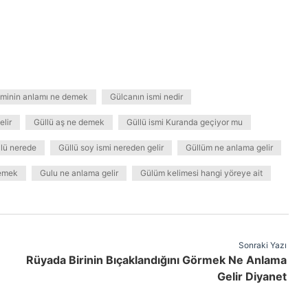
sminin anlamı ne demek
Gülcanın ismi nedir
elir
Güllü aş ne demek
Güllü ismi Kuranda geçiyor mu
lü nerede
Güllü soy ismi nereden gelir
Güllüm ne anlama gelir
demek
Gulu ne anlama gelir
Gülüm kelimesi hangi yöreye ait
Sonraki Yazı
Rüyada Birinin Bıçaklandığını Görmek Ne Anlama
Gelir Diyanet