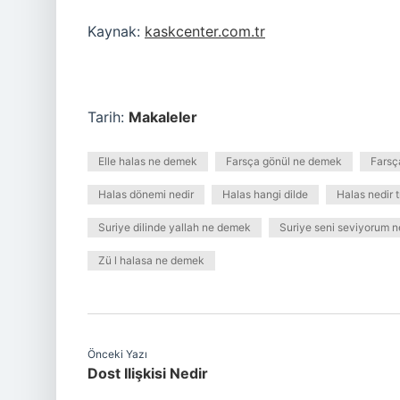
Kaynak:
kaskcenter.com.tr
Tarih:
Makaleler
Elle halas ne demek
Farsça gönül ne demek
Farsç
Halas dönemi nedir
Halas hangi dilde
Halas nedir t
Suriye dilinde yallah ne demek
Suriye seni seviyorum 
Zü l halasa ne demek
Önceki Yazı
Dost Ilişkisi Nedir