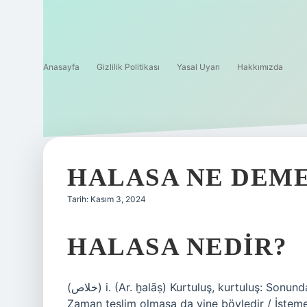
Anasayfa
Gizlilik Politikası
Yasal Uyarı
Hakkımızda
HALASA NE DEM
Tarih: Kasım 3, 2024
HALASA NEDIR?
(ﺧﻼﺹ) i. (Ar. ḫalāṣ) Kurtuluş, kurtuluş: Sonunda piyanoyu bir çözüm olarak kabul etti (Mehmet Rauf).
Zaman teslim olmasa da yine böyledir / İstem