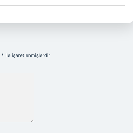
r
*
ile işaretlenmişlerdir