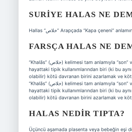
SURIYE HALAS NE DE
Hallas “خلاص” Arapçada “Kapa çeneni” anlamı
FARSÇA HALAS NE DE
“Khalās” (خلاص) kelimesi tam anlamıyla “son” veya “bitiş” anlamına gelir. Bu kelimenin günlük
hayattaki tipik kullanımlarından biri (ki bu 
olabilir) kötü davranan birini azarlamak ve kö
“Khalās” (خلاص) kelimesi tam anlamıyla “son” veya “bitiş” anlamına gelir. Bu kelimenin günlük
hayattaki tipik kullanımlarından biri (ki bu 
olabilir) kötü davranan birini azarlamak ve kö
HALAS NEDIR TIPTA?
Üçüncü aşamada plasenta veya bebeğin eşi düny