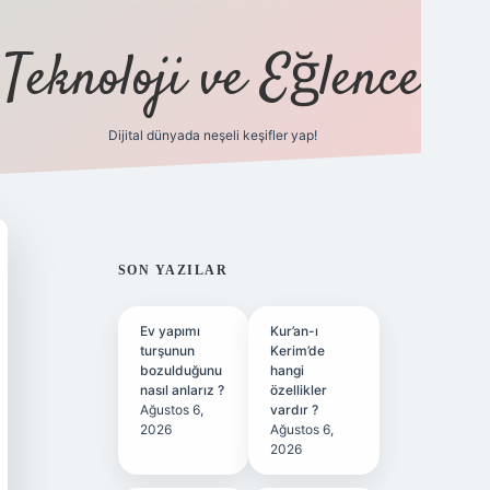
Teknoloji ve Eğlence
Dijital dünyada neşeli keşifler yap!
ilbetgir.net
SIDEBAR
SON YAZILAR
Ev yapımı
Kur’an-ı
turşunun
Kerim’de
bozulduğunu
hangi
nasıl anlarız ?
özellikler
Ağustos 6,
vardır ?
2026
Ağustos 6,
2026