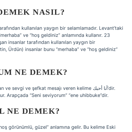
DEMEK NASIL?
 “merhaba” ve “hoş geldiniz” anlamında kullanır. 23
stin, Ürdün) insanlar bunu “merhaba” ve “hoş geldiniz”
RUM NE DEMEK?
sevgi ve şefkat mesajı veren kelime أنا أحبك’dir.
ur. Arapçada “Seni seviyorum” “ene uhibbuke”dir.
L NE DEMEK?
“hoş görünümlü, güzel” anlamına gelir. Bu kelime Eski