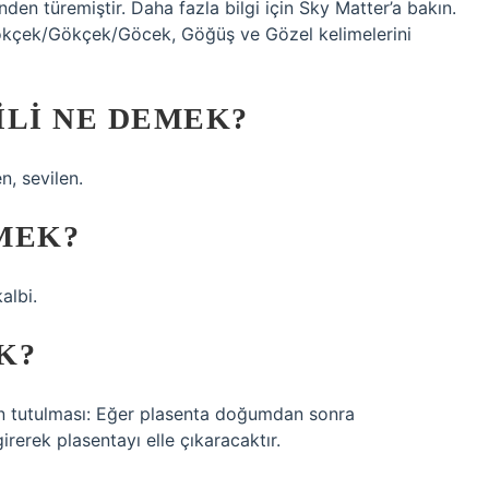
en türemiştir. Daha fazla bilgi için Sky Matter’a bakın.
i Gökçek/Gökçek/Göcek, Göğüş ve Gözel kelimelerini
ILI NE DEMEK?
n, sevilen.
MEK?
albi.
K?
nın tutulması: Eğer plasenta doğumdan sonra
rerek plasentayı elle çıkaracaktır.