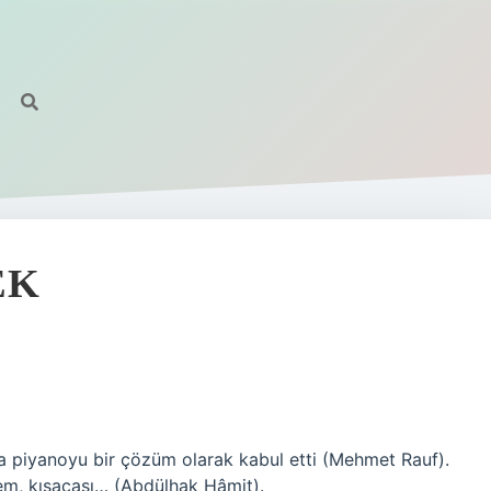
EK
em, kısacası… (Abdülhak Hâmit).