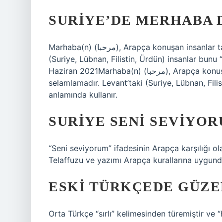
SURIYE’DE MERHABA 
Marhaba(n) (مرحبا), Arapça konuşan insanlar tarafından kullanılan yaygın bir selamlamadır. Levant’taki
(Suriye, Lübnan, Filistin, Ürdün) insanlar bunu
Haziran 2021Marhaba(n) (مرحبا), Arapça konuşan insanlar tarafından kullanılan yaygın bir
selamlamadır. Levant’taki (Suriye, Lübnan, Fili
anlamında kullanır.
SURIYE SENI SEVIYO
“Seni seviyorum” ifadesinin Arapça karşılığı olan ve 
Telaffuzu ve yazımı Arapça kurallarına uygund
ESKI TÜRKÇEDE GÜZE
Orta Türkçe “sırlı” kelimesinden türemiştir ve 