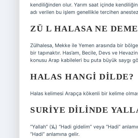
kendiliğinden olur. Yarım saat içinde kendili
adı verilen bu işlem genellikle tercihen anestezi
ZÜ L HALASA NE DEM
Zülhalesa, Mekke ile Yemen arasında bir bölge
bir tapınaktır. Has’am, Becile, Devs ve Hevazin
konusu Arap kabileleri bu puta büyük saygı gös
HALAS HANGI DILDE?
Halas kelimesi Arapça kökenli bir kelime olma
SURIYE DILINDE YAL
“Yallah” (يلا) “Hadi gidelim” veya “Hadi” anlamına gelir. 11 Eylül 2022 “Yallah” (يلا) “Hadi gidelim” veya
“Hadi” anlamına gelir.