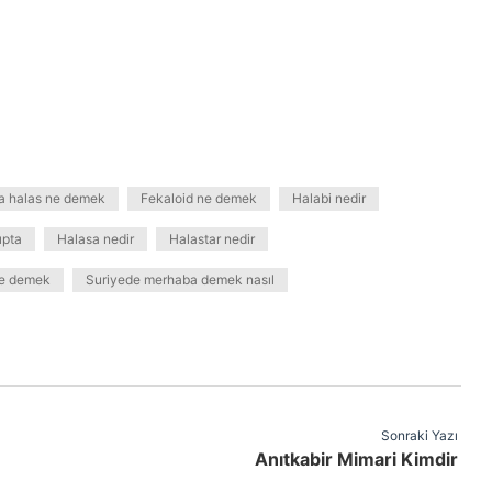
a halas ne demek
Fekaloid ne demek
Halabi nedir
ıpta
Halasa nedir
Halastar nedir
ne demek
Suriyede merhaba demek nasıl
Sonraki Yazı
Anıtkabir Mimari Kimdir