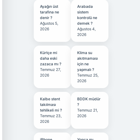
Ayağın üst
Arabada
tarafına ne
sistem
denir ?
kontrolü ne
Ağustos 5,
demek ?
2026
Ağustos 4,
2026
Kürtçe mi
Klima su
daha eski
akıtmaması
zazaca mı ?
için ne
Temmuz 27,
yapmalı ?
2026
Temmuz 25,
2026
Kalbe stent
BDDK müdür
takılması
?
tehlikeli mi ?
Temmuz 21,
Temmuz 23,
2026
2026
iPhone
Yonca mı