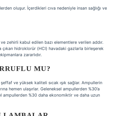
rden oluşur. İçerdikleri cıva nedeniyle insan sağlığı ve
?
i ve zehirli kabul edilen bazı elementlere verilen addır.
 çıkan hidroklorür (HCl) havadaki gazlarla birleşerek
ekipmanlara zararlıdır.
ARRUFLU MU?
şeffaf ve yüksek kaliteli sıcak ışık sağlar. Ampullerin
arına hemen ulaşırlar. Geleneksel ampullerden %30’a
ksel ampullerden %30 daha ekonomiktir ve daha uzun
EN LAMBALAR