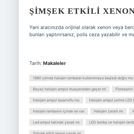
ŞIMŞEK ETKILI XENON
Yani aracınızda orijinal olarak xenon veya ben
bunları yaptırırsanız, polis ceza yazabilir ve m
Tarih:
Makaleler
1980 yılında halojen lambalar kullanılmaya başladı doğru mu
Beyaz halojen ampul muayeneden geçer mi
Floresanın 
Halojen ampul tasarruflu mu
Halojen ampul yerine LED ta
Halojen lambanın içinde ne var
Halojen zararlı mı
Led ampul takmak yasak mı
LED lamba ve halojen lamba
Şimşek etkili xenon yasak mı