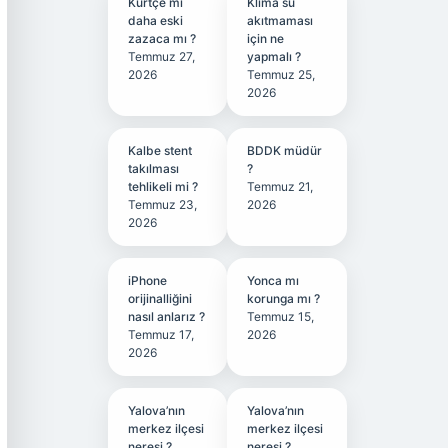
Kürtçe mi
Klima su
daha eski
akıtmaması
zazaca mı ?
için ne
Temmuz 27,
yapmalı ?
2026
Temmuz 25,
2026
Kalbe stent
BDDK müdür
takılması
?
tehlikeli mi ?
Temmuz 21,
Temmuz 23,
2026
2026
iPhone
Yonca mı
orijinalliğini
korunga mı ?
nasıl anlarız ?
Temmuz 15,
Temmuz 17,
2026
2026
Yalova’nın
Yalova’nın
merkez ilçesi
merkez ilçesi
neresi ?
neresi ?