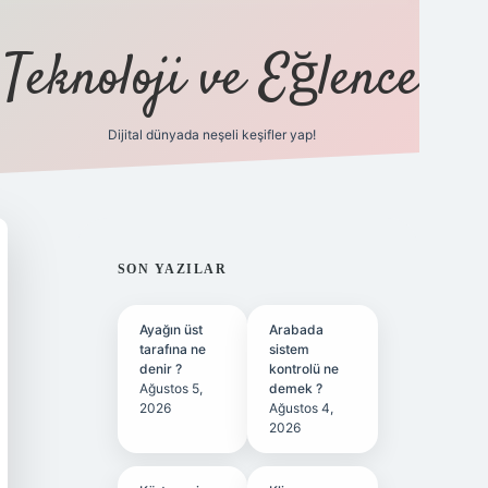
Teknoloji ve Eğlence
Dijital dünyada neşeli keşifler yap!
ilbetgir.net
SIDEBAR
SON YAZILAR
Ayağın üst
Arabada
tarafına ne
sistem
denir ?
kontrolü ne
Ağustos 5,
demek ?
2026
Ağustos 4,
2026