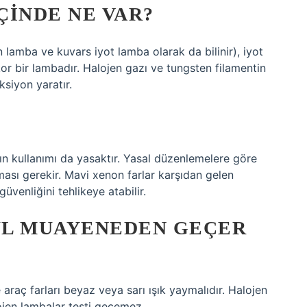
ÇINDE NE VAR?
lamba ve kuvars iyot lamba olarak da bilinir), iyot
r bir lambadır. Halojen gazı ve tungsten filamentin
ksiyon yaratır.
ın kullanımı da yasaktır. Yasal düzenlemelere göre
lması gerekir. Mavi xenon farlar karşıdan gelen
üvenliğini tehlikeye atabilir.
UL MUAYENEDEN GEÇER
raç farları beyaz veya sarı ışık yaymalıdır. Halojen
ojen lambalar testi geçemez.