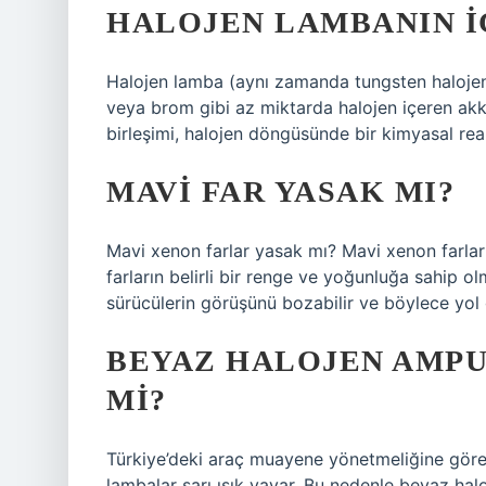
HALOJEN LAMBANIN I
Halojen lamba (aynı zamanda tungsten halojen 
veya brom gibi az miktarda halojen içeren akko
birleşimi, halojen döngüsünde bir kimyasal rea
MAVI FAR YASAK MI?
Mavi xenon farlar yasak mı? Mavi xenon farlar
farların belirli bir renge ve yoğunluğa sahip o
sürücülerin görüşünü bozabilir ve böylece yol g
BEYAZ HALOJEN AMP
MI?
Türkiye’deki araç muayene yönetmeliğine göre a
lambalar sarı ışık yayar. Bu nedenle beyaz hal