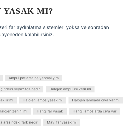
 YASAK MI?
zeri far aydınlatma sistemleri yoksa ve sonradan
uayeneden kalabilirsiniz.
Ampul patlarsa ne yapmalıyım
içindeki beyaz toz nedir
Halojen ampul ısı verir mi
kılır mı
Halojen lamba yasak mı
Halojen lambada civa var mı
Halojen zehirli mi
Hangi far yasak
Hangi lambalarda cıva var
 arasındaki fark nedir
Mavi far yasak mı