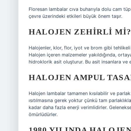
Floresan lambalar cıva buharıyla dolu cam tüple
çevre üzerindeki etkileri büyük önem taşır.
HALOJEN ZEHIRLI MI
Halojenler, klor, flor, iyot ve brom gibi tehlikel
Halojen içeren malzemeler yakıldığında, ortaya
hidroklorik asit oluşturur. Bu asit insanlara ve 
HALOJEN AMPUL TAS
Halojen lambalar tamamen kısılabilir ve parlak 
ısıtılmasına gerek yoktur çünkü tam parlaklıkl
kadar daha fazla enerji verimlidirler. Gelene
ömürlüdürler.
1980 YILINDA HALOJ