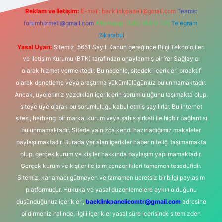
Reklam ve İletişim:
E-mail:
backlinkpaneli@gmail.com
Teams:
forumhizmeti@gmail.com
Whatsapp: 0262 606 0 726
Telegram:
@karabul
Yasal Uyarı:
Sitemiz, 5651 Sayılı Kanun gereğince Bilgi Teknolojileri
ve İletişim Kurumu (BTK) tarafından onaylanmış bir Yer Sağlayıcı
olarak hizmet vermektedir. Bu nedenle, sitedeki içerikleri proaktif
olarak denetleme veya araştırma yükümlülüğümüz bulunmamaktadır.
Ancak, üyelerimiz yazdıkları içeriklerin sorumluluğunu taşımakta olup,
siteye üye olarak bu sorumluluğu kabul etmiş sayılırlar. Bu internet
sitesi, herhangi bir marka, kurum veya şahıs şirketi ile hiçbir bağlantısı
bulunmamaktadır. Sitede yalnızca kendi hazırladığımız makaleler
paylaşılmaktadır. Burada yer alan içerikler haber niteliği taşımamakta
olup, gerçek kurum ve kişiler hakkında paylaşım yapılmamaktadır.
Gerçek kurum ve kişiler ile isim benzerlikleri tamamen tesadüfidir.
Sitemiz, kar amacı gütmeyen ve tamamen ücretsiz bir bilgi paylaşım
platformudur. Hukuka ve yasal düzenlemelere aykırı olduğunu
düşündüğünüz içerikleri,
backlinkpanelicomtr@gmail.com
adresine
bildirmeniz halinde, ilgili içerikler yasal süre içerisinde sitemizden