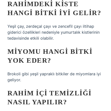
RAHIMDEKI KISTE
HANGI BITKI IYI GELIR?
Yeşil çay, zerdeçal çayı ve zencefil çayı iltihap
giderici özellikleri nedeniyle yumurtalık kistlerinin
tedavisinde etkili olabilir.
MIYOMU HANGI BITKI
YOK EDER?
Brokoli gibi yeşil yapraklı bitkiler de miyomlara iyi
geliyor.
RAHIM IÇI TEMIZLIĞI
NASIL YAPILIR?