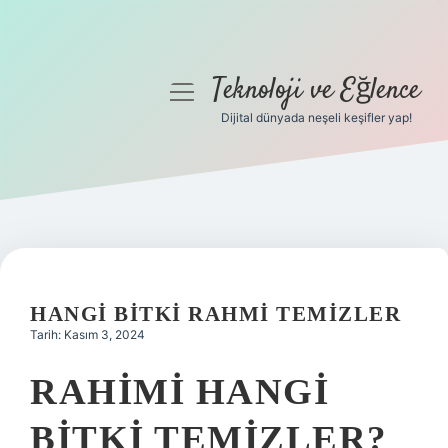
Teknoloji ve Eğlence
menüyü
aç
Dijital dünyada neşeli keşifler yap!
Anasayfa
Gizlilik Politikası
Yasal Uyarı
Hakkımızda
HANGI BITKI RAHMI TEMIZLER
Tarih: Kasım 3, 2024
RAHIMI HANGI
BITKI TEMIZLER?